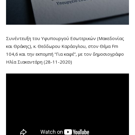
Συνέντευξη του Υφυπουργού Εσωτερικών (Μακεδονίας
και Θράκης), κ. Θεόδωρου Καράογλου, στον Θέμα Fm
104,6 και την εκπομπή “Για καφέ”, με τον δημοσιογράφο
Ηλία Σιακαντάρη (28-11-2020)