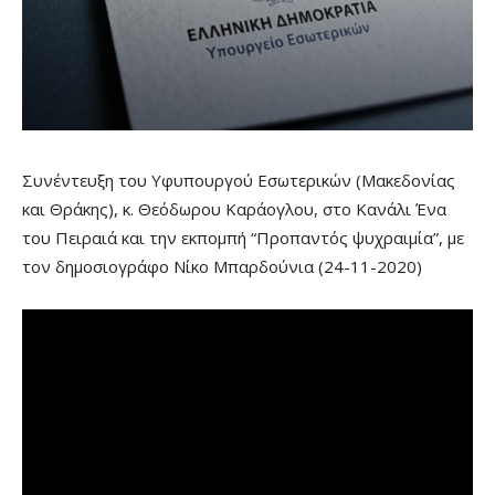
Συνέντευξη του Υφυπουργού Εσωτερικών (Μακεδονίας
και Θράκης), κ. Θεόδωρου Καράογλου, στo Κανάλι Ένα
του Πειραιά και την εκπομπή “Προπαντός ψυχραιμία”, με
τον δημοσιογράφο Νίκο Μπαρδούνια (24-11-2020)