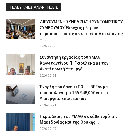
ΤΕΛΕΥΤΑΙΕΣ ΑΝΑΡΤΗΣΕΙΣ
ΔΙΕΥΡΥΜΕΝΗ ΣΥΝΕΔΡΙΑΣΗ ΣΥΝΤΟΝΙΣΤΙΚΟΥ
ΣΥΜΒΟΥΛΙΟΥ Έλεγχος μέτρων
πυροπροστασίας σε επίπεδο Μακεδονίας
–...
2026-07-22
Συνάντηση εργασίας του ΥΜΑΘ
Κωνσταντίνου Π. Γκιουλέκα με τον
Αναπληρωτή Υπουργό...
2026-07-21
Έναρξη του έργου «POLLI-BEEs» με
προϋπολογισμό 156.948,00€ για το
Υπουργείο Εσωτερικών...
2026-07-21
Περιοδείες του ΥΜΑΘ σε κάθε νομό της
Μακεδονίας και της Θράκης...
2026-07-17