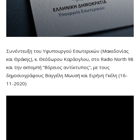
Συνέντευξη του Υφυπουργού Εσωτερικών (Μακεδονίας
και Θράκης), κ. Θεόδωρου Καράογλου, στo Radio North 98
και την εκπομπή “Βόρειος αντίκτυπος”, με τους
δημοσιογράφους Βαγγέλη Μωυσή και Ειρήνη Γκέλη (16-
11-2020)