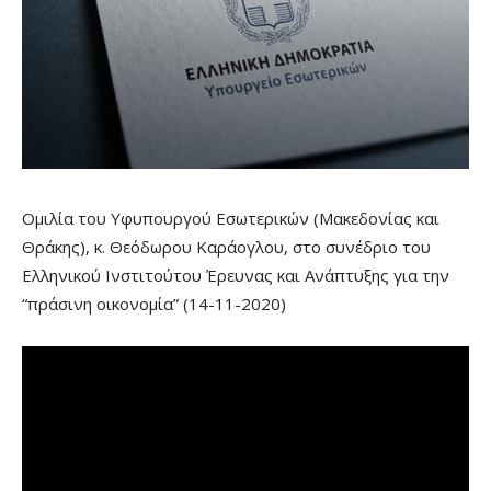
Ομιλία του Υφυπουργού Εσωτερικών (Μακεδονίας και
Θράκης), κ. Θεόδωρου Καράογλου, στο συνέδριο του
Ελληνικού Ινστιτούτου Έρευνας και Ανάπτυξης για την
“πράσινη οικονομία” (14-11-2020)