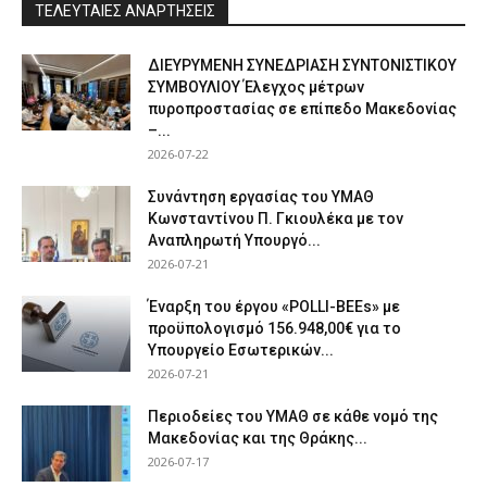
ΤΕΛΕΥΤΑΙΕΣ ΑΝΑΡΤΗΣΕΙΣ
ΔΙΕΥΡΥΜΕΝΗ ΣΥΝΕΔΡΙΑΣΗ ΣΥΝΤΟΝΙΣΤΙΚΟΥ
ΣΥΜΒΟΥΛΙΟΥ Έλεγχος μέτρων
πυροπροστασίας σε επίπεδο Μακεδονίας
–...
2026-07-22
Συνάντηση εργασίας του ΥΜΑΘ
Κωνσταντίνου Π. Γκιουλέκα με τον
Αναπληρωτή Υπουργό...
2026-07-21
Έναρξη του έργου «POLLI-BEEs» με
προϋπολογισμό 156.948,00€ για το
Υπουργείο Εσωτερικών...
2026-07-21
Περιοδείες του ΥΜΑΘ σε κάθε νομό της
Μακεδονίας και της Θράκης...
2026-07-17