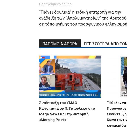
Προηγούμενο άρθρο
“Πιάνει δουλειά” η ειδική επιτροπή για την
ανάδειξη των “Απολυμαντηρίων” της Αρετσού
σε τόπο μνήμης του προσφυγικού ελληνισμο
ΠΑΡΟΜΟΙΑ ΑΡΘΡΑ
ΠΕΡΙΣΣΟΤΕΡΑ ΑΠΟ ΤΟ
Συνέντευξη του ΥΜΑΘ
“Ήθελαν να
Κωνσταντίνου Π. Γκιουλέκα στο
Προανακριτ
Mega News και την εκπομπή
Συνέντευξη
«Morning Point»
Κωνσταντίν
εφημερίδα “