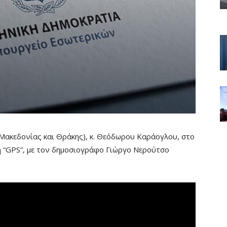
ακεδονίας και Θράκης), κ. Θεόδωρου Καράογλου, στο
 “GPS”, με τον δημοσιογράφο Γιώργο Νερούτσο