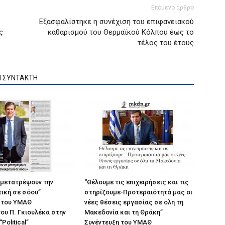
Επόμενο άρθρο
Εξασφαλίστηκε η συνέχιση του επιφανειακού
ς
καθαρισμού του Θερμαϊκού Κόλπου έως το
ύ
τέλος του έτους
Ν ΣΥΝΤΑΚΤΗ
 μετατρέψουν την
“Θέλουμε τις επιχειρήσεις και τις
ική σε σόου”
στηρίζουμε-Προτεραιότητά μας οι
 του ΥΜΑΘ
νέες θέσεις εργασίας σε ολη τη
ου Π. Γκιουλέκα στην
Μακεδονία και τη Θράκη”
Political”
Συνέντευξη του ΥΜΑΘ