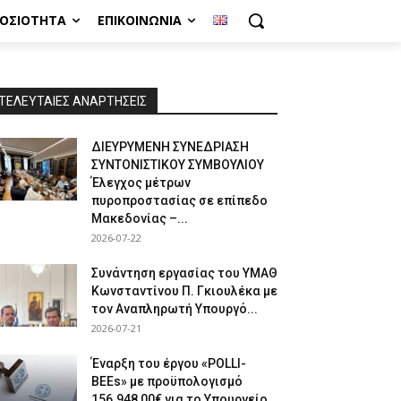
ΜΟΣΙΌΤΗΤΑ
ΕΠΙΚΟΙΝΩΝΊΑ
ΤΕΛΕΥΤΑΙΕΣ ΑΝΑΡΤΗΣΕΙΣ
ΔΙΕΥΡΥΜΕΝΗ ΣΥΝΕΔΡΙΑΣΗ
ΣΥΝΤΟΝΙΣΤΙΚΟΥ ΣΥΜΒΟΥΛΙΟΥ
Έλεγχος μέτρων
πυροπροστασίας σε επίπεδο
Μακεδονίας –...
2026-07-22
Συνάντηση εργασίας του ΥΜΑΘ
Κωνσταντίνου Π. Γκιουλέκα με
τον Αναπληρωτή Υπουργό...
2026-07-21
Έναρξη του έργου «POLLI-
BEEs» με προϋπολογισμό
156.948,00€ για το Υπουργείο