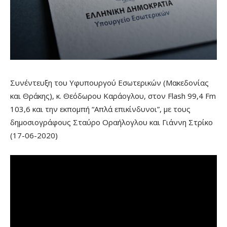
Συνέντευξη του Υφυπουργού Εσωτερικών (Μακεδονίας
και Θράκης), κ. Θεόδωρου Καράογλου, στον Flash 99,4 Fm
103,6 και την εκπομπή “Απλά επικίνδυνοι”, με τους
δημοσιογράφους Σταύρο Οραήλογλου και Γιάννη Στρίκο
(17-06-2020)