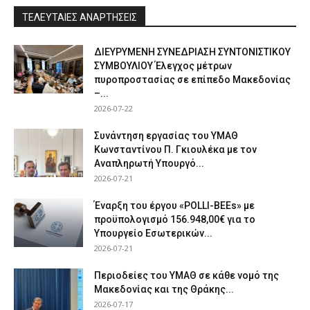
ΤΕΛΕΥΤΑΙΕΣ ΑΝΑΡΤΗΣΕΙΣ
ΔΙΕΥΡΥΜΕΝΗ ΣΥΝΕΔΡΙΑΣΗ ΣΥΝΤΟΝΙΣΤΙΚΟΥ
ΣΥΜΒΟΥΛΙΟΥ Έλεγχος μέτρων
πυροπροστασίας σε επίπεδο Μακεδονίας
–...
2026-07-22
Συνάντηση εργασίας του ΥΜΑΘ
Κωνσταντίνου Π. Γκιουλέκα με τον
Αναπληρωτή Υπουργό...
2026-07-21
Έναρξη του έργου «POLLI-BEEs» με
προϋπολογισμό 156.948,00€ για το
Υπουργείο Εσωτερικών...
2026-07-21
Περιοδείες του ΥΜΑΘ σε κάθε νομό της
Μακεδονίας και της Θράκης...
2026-07-17