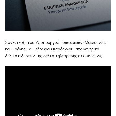
Συνέντευξη του Υφυπουργού Εσωτερικών (Μακεδονίας
και Θράκης), κ. Θεόδωρου Καράογλου, στο κεντρικό
δελτίο ειδήσεων της Δέλτα Τηλεόρασης (03-06-2020)