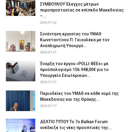
ΣΥΜΒΟΥΛΙΟΥ Έλεγχος μέτρων
πυροπροστασίας σε επίπεδο Μακεδονίας
–...
2026-07-22
Συνάντηση εργασίας του ΥΜΑΘ
Κωνσταντίνου Π. Γκιουλέκα με τον
Αναπληρωτή Υπουργό...
2026-07-21
Έναρξη του έργου «POLLI-BEEs» με
προϋπολογισμό 156.948,00€ για το
Υπουργείο Εσωτερικών...
2026-07-21
Περιοδείες του ΥΜΑΘ σε κάθε νομό της
Μακεδονίας και της Θράκης...
2026-07-17
ΔΕΛΤΙΟ ΤΥΠΟΥ Το 7ο Balkan Forum
ανέδειξε τις νέες προοπτικές της...