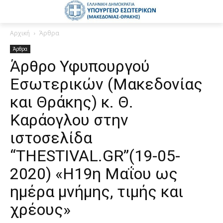
Αρχική
Άρθρα
Άρθρα
Άρθρο Υφυπουργού
Εσωτερικών (Μακεδονίας
και Θράκης) κ. Θ.
Καράογλου στην
ιστοσελίδα
“THESTIVAL.GR”(19-05-
2020) «Η19η Μαΐου ως
ημέρα μνήμης, τιμής και
χρέους»