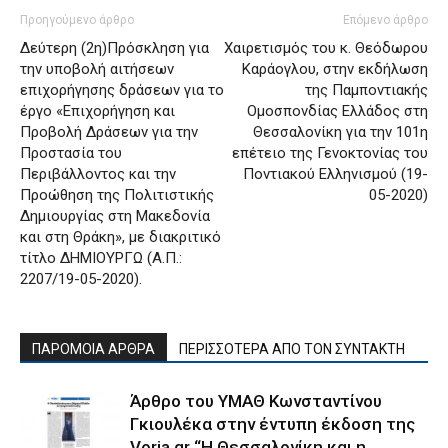
Προηγούμενο άρθρο
Επόμενο άρθρο
Δεύτερη (2η)Πρόσκληση για
Χαιρετισμός του κ. Θεόδωρου
την υποβολή αιτήσεων
Καράογλου, στην εκδήλωση
επιχορήγησης δράσεων για το
της Παμποντιακής
έργο «Επιχορήγηση και
Ομοσπονδίας Ελλάδος στη
Προβολή Δράσεων για την
Θεσσαλονίκη για την 101η
Προστασία του
επέτειο της Γενοκτονίας του
Περιβάλλοντος και την
Ποντιακού Ελληνισμού (19-
Προώθηση της Πολιτιστικής
05-2020)
Δημιουργίας στη Μακεδονία
και στη Θράκη», με διακριτικό
τίτλο ΔΗΜΙΟΥΡΓΩ (Α.Π.:
2207/19-05-2020).
ΠΑΡΟΜΟΙΑ ΑΡΘΡΑ
ΠΕΡΙΣΣΟΤΕΡΑ ΑΠΟ ΤΟΝ ΣΥΝΤΑΚΤΗ
Άρθρο του ΥΜΑΘ Κωνσταντίνου
Γκιουλέκα στην έντυπη έκδοση της
Voria.gr “Η Θεσσαλονίκη και η