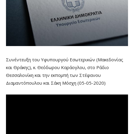
Συνέντευξη του Υφυπουργού Εσωτερικών (Μακεδονίας
και Θράκης), κ. Θεόδωρου Καράογλου, στο Ράδιο
Θεσσαλονίκη και την εκπομπή των Στέφανου
Διαμαντόπουλου και Σάκη Μόσχη (05-05-2020)