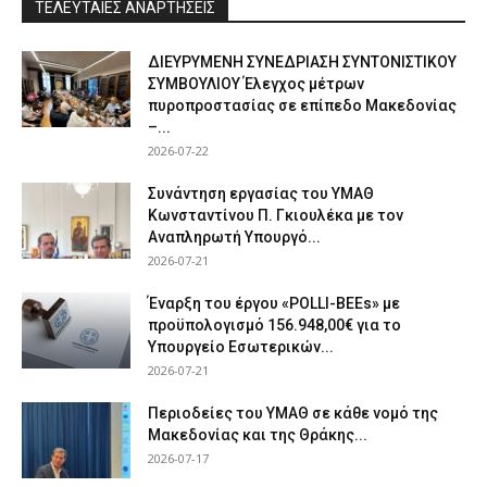
ΤΕΛΕΥΤΑΙΕΣ ΑΝΑΡΤΗΣΕΙΣ
ΔΙΕΥΡΥΜΕΝΗ ΣΥΝΕΔΡΙΑΣΗ ΣΥΝΤΟΝΙΣΤΙΚΟΥ
ΣΥΜΒΟΥΛΙΟΥ Έλεγχος μέτρων
πυροπροστασίας σε επίπεδο Μακεδονίας
–...
2026-07-22
Συνάντηση εργασίας του ΥΜΑΘ
Κωνσταντίνου Π. Γκιουλέκα με τον
Αναπληρωτή Υπουργό...
2026-07-21
Έναρξη του έργου «POLLI-BEEs» με
προϋπολογισμό 156.948,00€ για το
Υπουργείο Εσωτερικών...
2026-07-21
Περιοδείες του ΥΜΑΘ σε κάθε νομό της
Μακεδονίας και της Θράκης...
2026-07-17