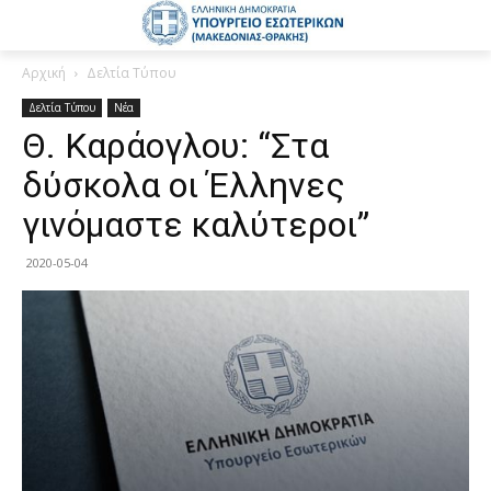
Αρχική
Δελτία Τύπου
Δελτία Τύπου
Νέα
Θ. Καράογλου: “Στα
δύσκολα οι Έλληνες
γινόμαστε καλύτεροι”
2020-05-04