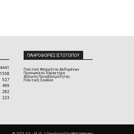
ΠΛΗΡΟΦΟΡΙΕΣ ΙΣΤΟΤΟΠΟΥ
4441
Πολιτική Απορρήτου Δεδομένων
1558
Προσωπικού Χαρακτήρα
Δήλωση Προσβασιμότητας
527
Πολιτική Cookies
499
282
223
@ 2021 Υ.Ε. - Μ. Θ. | Developed by
MyCompany