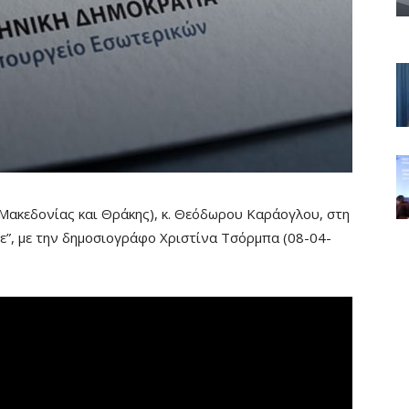
ακεδονίας και Θράκης), κ. Θεόδωρου Καράογλου, στη
με”, με την δημοσιογράφο Χριστίνα Τσόρμπα (08-04-