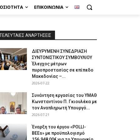
ΜΟΣΙΌΤΗΤΑ
ΕΠΙΚΟΙΝΩΝΊΑ
ΤΕΛΕΥΤΑΙΕΣ ΑΝΑΡΤΗΣΕΙΣ
ΔΙΕΥΡΥΜΕΝΗ ΣΥΝΕΔΡΙΑΣΗ
ΣΥΝΤΟΝΙΣΤΙΚΟΥ ΣΥΜΒΟΥΛΙΟΥ
Έλεγχος μέτρων
πυροπροστασίας σε επίπεδο
Μακεδονίας –...
2026-07-22
Συνάντηση εργασίας του ΥΜΑΘ
Κωνσταντίνου Π. Γκιουλέκα με
τον Αναπληρωτή Υπουργό...
2026-07-21
Έναρξη του έργου «POLLI-
BEEs» με προϋπολογισμό
156.948,00€ για το Υπουργείο