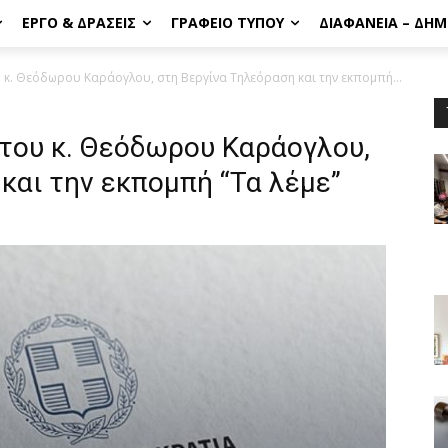
ΈΡΓΟ & ΔΡΆΣΕΙΣ
ΓΡΑΦΕΊΟ ΤΎΠΟΥ
ΔΙΑΦΆΝΕΙΑ – ΔΗ
υ κ. Θεόδωρου Καράογλου, στη Βεργίνα Τηλεόραση και την εκπομπή...
 του κ. Θεόδωρου Καράογλου,
και την εκπομπή “Τα λέμε”