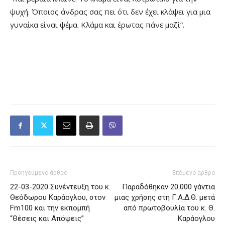
ψυχή. Όποιος άνδρας σας πει ότι δεν έχει κλάψει για μια
γυναίκα είναι ψέμα. Κλάμα και έρωτας πάνε μαζί”.
Προηγούμενο άρθρο
Επόμενο άρθρο
22-03-2020 Συνέντευξη του κ.
Παραδόθηκαν 20.000 γάντια
Θεόδωρου Καράογλου, στον
μιας χρήσης στη Γ.Α.Δ.Θ. μετά
Fm100 και την εκπομπή
από πρωτοβουλία του κ. Θ.
“Θέσεις και Απόψεις”
Καράογλου