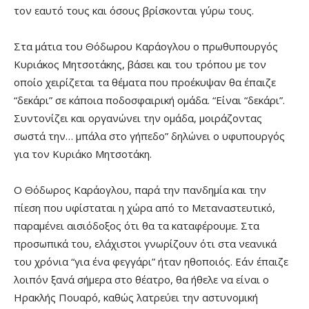
τον εαυτό τους και όσους βρίσκονται γύρω τους.
Στα μάτια του Θόδωρου Καράογλου ο πρωθυπουργός
Κυριάκος Μητσοτάκης, βάσει και του τρόπου με τον
οποίο χειρίζεται τα θέματα που προέκυψαν θα έπαιζε
“δεκάρι” σε κάποια ποδοσφαιρική ομάδα. “Είναι “δεκάρι”.
Συντονίζει και οργανώνει την ομάδα, μοιράζοντας
σωστά την… μπάλα στο γήπεδο” δηλώνει ο υφυπουργός
για τον Κυριάκο Μητσοτάκη.
Ο Θόδωρος Καράογλου, παρά την πανδημία και την
πίεση που υφίσταται η χώρα από το Μεταναστευτικό,
παραμένει αισιόδοξος ότι θα τα καταφέρουμε. Στα
προσωπικά του, ελάχιστοι γνωρίζουν ότι στα νεανικά
του χρόνια “για ένα φεγγάρι” ήταν ηθοποιός. Εάν έπαιζε
λοιπόν ξανά σήμερα στο θέατρο, θα ήθελε να είναι ο
Ηρακλής Πουαρό, καθώς λατρεύει την αστυνομική