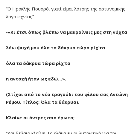
“Ο Ηρακλής Πουαρό, γιατί είμαι λάτρης της αστυνομικής
λογοτεχνίας”.
-«Κι έτσι όπως βλέπω να μακραίνεις μες στη νύχτα
λέω ψυχή μου όλα τα δάκρυα τώρα ρίχ’τα
όλα τα δάκρυα τώρα ρίχ’τα
η αντοχή ήταν ως εδώ…».
(Στίχοι από το νέο τραγούδι του φίλου σας Αντώνη
Ρέμου. Τίτλος: Όλα τα δάκρυα).
Κλαίνε οι άντρες από έρωτα;
“Και βέβαια κλαίνε. Το κλάμα είναι λυτρωτικό για την