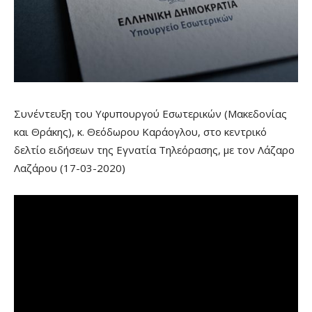
Συνέντευξη του Υφυπουργού Εσωτερικών (Μακεδονίας
και Θράκης), κ. Θεόδωρου Καράογλου, στο κεντρικό
δελτίο ειδήσεων της Εγνατία Τηλεόρασης, με τον Λάζαρο
Λαζάρου (17-03-2020)