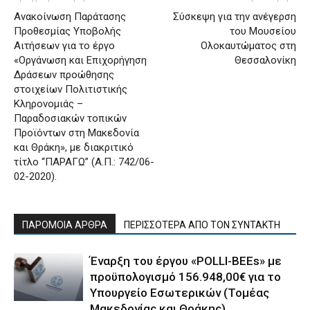
Ανακοίνωση Παράτασης
Σύσκεψη για την ανέγερση
Προθεσμίας Υποβολής
του Μουσείου
Αιτήσεων για το έργο
Ολοκαυτώματος στη
«Οργάνωση και Επιχορήγηση
Θεσσαλονίκη
Δράσεων προώθησης
στοιχείων Πολιτιστικής
Κληρονομιάς –
Παραδοσιακών τοπικών
Προϊόντων στη Μακεδονία
και Θράκη», με διακριτικό
τίτλο “ΠΑΡΑΓΩ” (Α.Π.: 742/06-
02-2020).
ΠΑΡΟΜΟΙΑ ΑΡΘΡΑ
ΠΕΡΙΣΣΟΤΕΡΑ ΑΠΟ ΤΟΝ ΣΥΝΤΑΚΤΗ
Έναρξη του έργου «POLLI-BEEs» με
προϋπολογισμό 156.948,00€ για το
Υπουργείο Εσωτερικών (Τομέας
Μακεδονίας και Θράκης)