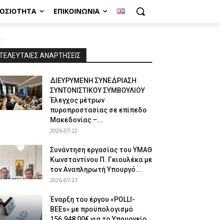
ΜΟΣΙΌΤΗΤΑ
ΕΠΙΚΟΙΝΩΝΊΑ
..
ΤΕΛΕΥΤΑΙΕΣ ΑΝΑΡΤΗΣΕΙΣ
ΔΙΕΥΡΥΜΕΝΗ ΣΥΝΕΔΡΙΑΣΗ
ΣΥΝΤΟΝΙΣΤΙΚΟΥ ΣΥΜΒΟΥΛΙΟΥ
Έλεγχος μέτρων
πυροπροστασίας σε επίπεδο
Μακεδονίας –...
2026-07-22
Συνάντηση εργασίας του ΥΜΑΘ
Κωνσταντίνου Π. Γκιουλέκα με
τον Αναπληρωτή Υπουργό...
2026-07-21
Έναρξη του έργου «POLLI-
BEEs» με προϋπολογισμό
156.948,00€ για το Υπουργείο