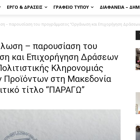
ΈΡΓΟ & ΔΡΆΣΕΙΣ
ΓΡΑΦΕΊΟ ΤΎΠΟΥ
ΔΙΑΦΆΝΕΙΑ – ΔΗ
ωση – παρουσίαση του προγράμματος “Οργάνωση και Επιχορήγηση Δράσεων.
ήλωση – παρουσίαση του
ση και Επιχορήγηση Δράσεων
ολιτιστικής Κληρονομιάς
ν Προϊόντων στη Μακεδονία
ριτικό τίτλο “ΠΑΡΑΓΩ”