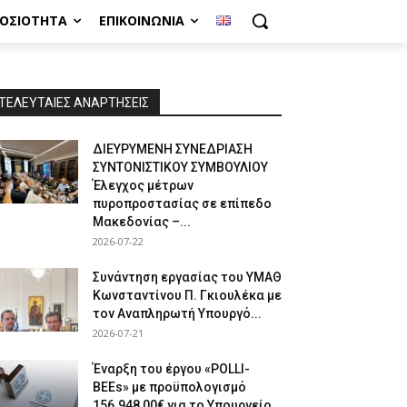
ΜΟΣΙΌΤΗΤΑ
ΕΠΙΚΟΙΝΩΝΊΑ
ΤΕΛΕΥΤΑΙΕΣ ΑΝΑΡΤΗΣΕΙΣ
ΔΙΕΥΡΥΜΕΝΗ ΣΥΝΕΔΡΙΑΣΗ
ΣΥΝΤΟΝΙΣΤΙΚΟΥ ΣΥΜΒΟΥΛΙΟΥ
Έλεγχος μέτρων
πυροπροστασίας σε επίπεδο
Μακεδονίας –...
2026-07-22
Συνάντηση εργασίας του ΥΜΑΘ
Κωνσταντίνου Π. Γκιουλέκα με
τον Αναπληρωτή Υπουργό...
2026-07-21
Έναρξη του έργου «POLLI-
BEEs» με προϋπολογισμό
156.948,00€ για το Υπουργείο