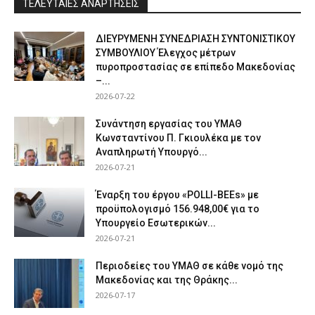
ΤΕΛΕΥΤΑΙΕΣ ΑΝΑΡΤΗΣΕΙΣ
ΔΙΕΥΡΥΜΕΝΗ ΣΥΝΕΔΡΙΑΣΗ ΣΥΝΤΟΝΙΣΤΙΚΟΥ
ΣΥΜΒΟΥΛΙΟΥ Έλεγχος μέτρων
πυροπροστασίας σε επίπεδο Μακεδονίας
–...
2026-07-22
Συνάντηση εργασίας του ΥΜΑΘ
Κωνσταντίνου Π. Γκιουλέκα με τον
Αναπληρωτή Υπουργό...
2026-07-21
Έναρξη του έργου «POLLI-BEEs» με
προϋπολογισμό 156.948,00€ για το
Υπουργείο Εσωτερικών...
2026-07-21
Περιοδείες του ΥΜΑΘ σε κάθε νομό της
Μακεδονίας και της Θράκης...
2026-07-17