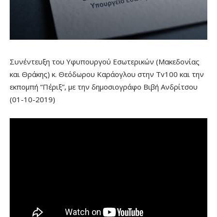
Συνέντευξη του Υφυπουργού Εσωτερικών (Μακεδονίας
και Θράκης) κ. Θεόδωρου Καράογλου στην Tv100 και την
εκπομπή “Πέριξ”, με την δημοσιογράφο Βιβή Ανδρίτσου
(01-10-2019)