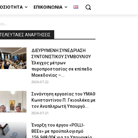
ΜΟΣΙΌΤΗΤΑ
ΕΠΙΚΟΙΝΩΝΊΑ
ι...
ΤΕΛΕΥΤΑΙΕΣ ΑΝΑΡΤΗΣΕΙΣ
ΔΙΕΥΡΥΜΕΝΗ ΣΥΝΕΔΡΙΑΣΗ
ΣΥΝΤΟΝΙΣΤΙΚΟΥ ΣΥΜΒΟΥΛΙΟΥ
Έλεγχος μέτρων
πυροπροστασίας σε επίπεδο
Μακεδονίας –...
2026-07-22
Συνάντηση εργασίας του ΥΜΑΘ
Κωνσταντίνου Π. Γκιουλέκα με
τον Αναπληρωτή Υπουργό...
2026-07-21
Έναρξη του έργου «POLLI-
BEEs» με προϋπολογισμό
156.948,00€ για το Υπουργείο