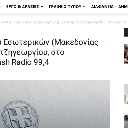
ΈΡΓΟ & ΔΡΆΣΕΙΣ
ΓΡΑΦΕΊΟ ΤΎΠΟΥ
ΔΙΑΦΆΝΕΙΑ – ΔΗ
σωτερικών (Μακεδονίας – Θράκης), Ελευθερίας Χατζηγεωργίου, στο ραδιοφων
ύ Εσωτερικών (Μακεδονίας –
ατζηγεωργίου, στο
sh Radio 99,4