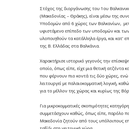
Στόχος της διοργάνωσης του 1ου Βαλκανι
(Μακεδονίας – Θράκης), είναι μέσω της συν
Υποδομών από 6 χώρες των Βαλκανίων, μετα
υφιστάμενο επίπεδο των υποδομών και των δ
υλοποιηθούν τα κατάλληλα έργα, και κατ’ ε
της Β. Ελλάδας στα Βαλκάνια.
Χαρακτήρισε ιστορικό γεγονός την επίσκεψ
οποίο, όπως είπε, είχε μια θετική ατζέντα
που φέρνουν πιο κοντά τις δύο χώρες, ενώ
λειτουργεί με παλαιοκομματική λογική, καθ
για το μέλλον της χώρας και κυρίως της Βό
Για μικροκομματικές σκοπιμότητες κατηγόρ
συμμετάσχουν καθώς, όπως είπε, παρόλο πο
Μακεδονία ζητούν από τους υπόλοιπους επι
ταξίδι στη γειτονική χώρα.