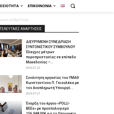
ΜΟΣΙΌΤΗΤΑ
ΕΠΙΚΟΙΝΩΝΊΑ
ικό σταθμό Flash...
ΤΕΛΕΥΤΑΙΕΣ ΑΝΑΡΤΗΣΕΙΣ
ΔΙΕΥΡΥΜΕΝΗ ΣΥΝΕΔΡΙΑΣΗ
ΣΥΝΤΟΝΙΣΤΙΚΟΥ ΣΥΜΒΟΥΛΙΟΥ
Έλεγχος μέτρων
πυροπροστασίας σε επίπεδο
Μακεδονίας –...
2026-07-22
Συνάντηση εργασίας του ΥΜΑΘ
Κωνσταντίνου Π. Γκιουλέκα με
τον Αναπληρωτή Υπουργό...
2026-07-21
Έναρξη του έργου «POLLI-
BEEs» με προϋπολογισμό
156.948,00€ για το Υπουργείο