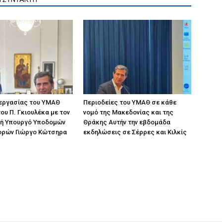
 εργασίας του ΥΜΑΘ
Περιοδείες του ΥΜΑΘ σε κάθε
ου Π. Γκιουλέκα με τον
νομό της Μακεδονίας και της
ή Υπουργό Υποδομών
Θράκης Αυτήν την εβδομάδα
ορών Γιώργο Κώτσηρα
εκδηλώσεις σε Σέρρες και Κιλκίς