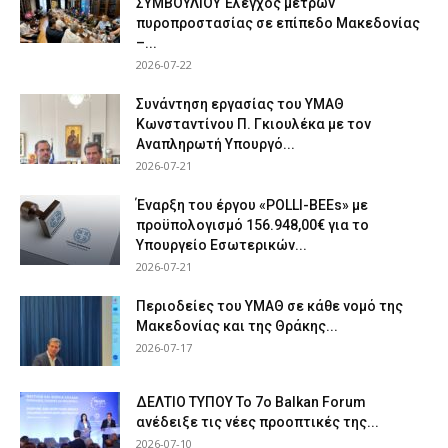
ΣΥΜΒΟΥΛΙΟΥ Έλεγχος μέτρων
πυροπροστασίας σε επίπεδο Μακεδονίας
–...
2026-07-22
Συνάντηση εργασίας του ΥΜΑΘ
Κωνσταντίνου Π. Γκιουλέκα με τον
Αναπληρωτή Υπουργό...
2026-07-21
Έναρξη του έργου «POLLI-BEEs» με
προϋπολογισμό 156.948,00€ για το
Υπουργείο Εσωτερικών...
2026-07-21
Περιοδείες του ΥΜΑΘ σε κάθε νομό της
Μακεδονίας και της Θράκης...
2026-07-17
ΔΕΛΤΙΟ ΤΥΠΟΥ Το 7ο Balkan Forum
ανέδειξε τις νέες προοπτικές της...
2026-07-10