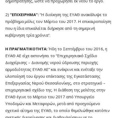
δημοπράτησης, ώστε να προχωρήσει εκ νέου το έργο.
2)
“ΕΠΙΧΕΙΡΗΜΑ”:
“Η διοίκηση της ΕΥΑΘ ανακάλυψε το
πρόβλημα μόλις τον Μάρτιο του 2017. Η επικαιροποίηση
που η ίδια επικαλείται διήρκησε από τη σημερινή
κυβέρνηση τρία χρόνια”.
Η ΠΡΑΓΜΑΤΙΚΟΤΗΤΑ:
Ήδη το Σεπτέμβριο του 2016, η
ΕΥΑΘ ΑΕ είχε εκπονήσει το “Επιχειρησιακό Σχέδιο
Διαχείρισης – Διανομής νερού ύδρευσης περιοχής
αρμοδιότητας ΕΥΑΘ ΑΕ” και ενέκρινε και ενέταξε την
υλοποίησή του έργου επέκτασης της Εγκατάστασης
Επεξεργασίας Νερού Θεσσαλονίκης, στο στρατηγικό –
επιχειρησιακό σχέδιο της. Η διάθεση της μελέτης στην
ΕΥΑΘ έγινε το Μάρτιο του 2017 από Υπουργείο
Υποδομών και Μεταφορών, μετά από προηγούμενο
σχετικό αίτημα της ΕΥΑΘ, το οποίο θεμελιώθηκε κατόπιν
σχετικής διερεύνησης και διαβουλεύσεων με το