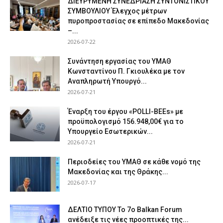
ΔΙΕΥΡΥΜΕΝΗ ΣΥΝΕΔΡΙΑΣΗ ΣΥΝΤΟΝΙΣΤΙΚΟΥ
ΣΥΜΒΟΥΛΙΟΥ Έλεγχος μέτρων
πυροπροστασίας σε επίπεδο Μακεδονίας
–...
2026-07-22
Συνάντηση εργασίας του ΥΜΑΘ
Κωνσταντίνου Π. Γκιουλέκα με τον
Αναπληρωτή Υπουργό...
2026-07-21
Έναρξη του έργου «POLLI-BEEs» με
προϋπολογισμό 156.948,00€ για το
Υπουργείο Εσωτερικών...
2026-07-21
Περιοδείες του ΥΜΑΘ σε κάθε νομό της
Μακεδονίας και της Θράκης...
2026-07-17
ΔΕΛΤΙΟ ΤΥΠΟΥ Το 7ο Balkan Forum
ανέδειξε τις νέες προοπτικές της...