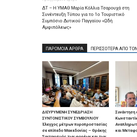
ΔΤ – Η ΥΜΑΘ Μαρία Κόλλια Τσαρουχά στη
Συνέντευξη Τύπου για το 1ο Τουριστικό
Συμπόσιο Δυτικού Παγγαίου «Ωδή
Αμφιπόλεως»
ΠΑΡΟΜΟΙΑ ΑΡΘΡΑ
ΠΕΡΙΣΣΟΤΕΡΑ ΑΠΟ ΤΟ
ΔΙΕΥΡΥΜΕΝΗ ΣΥΝΕΔΡΙΑΣΗ
Συνάντηση
ΣΥΝΤΟΝΙΣΤΙΚΟΥ ΣΥΜΒΟΥΛΙΟΥ
Κωνσταντίν
Έλεγχος μέτρων πυροπροστασίας
Αναπληρωτ
σε επίπεδο Μακεδονίας – Θράκης
και Μεταφ
Συντονισμός των φορέων και των