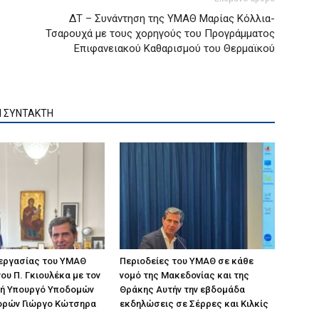
ΔΤ – Συνάντηση της ΥΜΑΘ Μαρίας Κόλλια-
Τσαρουχά με τους χορηγούς του Προγράμματος
Επιφανειακού Καθαρισμού του Θερμαϊκού
Ν ΣΥΝΤΑΚΤΗ
 εργασίας του ΥΜΑΘ
Περιοδείες του ΥΜΑΘ σε κάθε
ου Π. Γκιουλέκα με τον
νομό της Μακεδονίας και της
ή Υπουργό Υποδομών
Θράκης Αυτήν την εβδομάδα
ορών Γιώργο Κώτσηρα
εκδηλώσεις σε Σέρρες και Κιλκίς