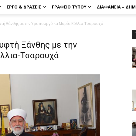
ΈΡΓΟ & ΔΡΆΣΕΙΣ
ΓΡΑΦΕΊΟ ΤΎΠΟΥ
ΔΙΑΦΆΝΕΙΑ – ΔΗ
φτή Ξάνθης με την Υφυπουργό κα Μαρία Κόλλια-Τσαρουχά
υφτή Ξάνθης με την
όλλια-Τσαρουχά