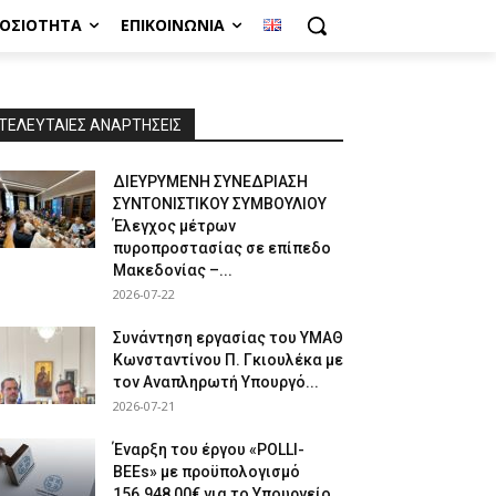
ΜΟΣΙΌΤΗΤΑ
ΕΠΙΚΟΙΝΩΝΊΑ
ΤΕΛΕΥΤΑΙΕΣ ΑΝΑΡΤΗΣΕΙΣ
ΔΙΕΥΡΥΜΕΝΗ ΣΥΝΕΔΡΙΑΣΗ
ΣΥΝΤΟΝΙΣΤΙΚΟΥ ΣΥΜΒΟΥΛΙΟΥ
Έλεγχος μέτρων
πυροπροστασίας σε επίπεδο
Μακεδονίας –...
2026-07-22
Συνάντηση εργασίας του ΥΜΑΘ
Κωνσταντίνου Π. Γκιουλέκα με
τον Αναπληρωτή Υπουργό...
2026-07-21
Έναρξη του έργου «POLLI-
BEEs» με προϋπολογισμό
156.948,00€ για το Υπουργείο