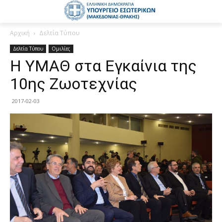
Αρχική
Δελτία Τύπου
Δελτία Τύπου
Ομιλίες
Η ΥΜΑΘ στα Εγκαίνια της
10ης Ζωοτεχνίας
2017-02-03