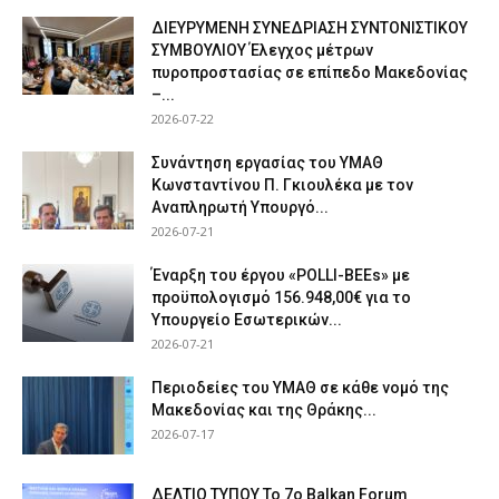
ΔΙΕΥΡΥΜΕΝΗ ΣΥΝΕΔΡΙΑΣΗ ΣΥΝΤΟΝΙΣΤΙΚΟΥ
ΣΥΜΒΟΥΛΙΟΥ Έλεγχος μέτρων
πυροπροστασίας σε επίπεδο Μακεδονίας
–...
2026-07-22
Συνάντηση εργασίας του ΥΜΑΘ
Κωνσταντίνου Π. Γκιουλέκα με τον
Αναπληρωτή Υπουργό...
2026-07-21
Έναρξη του έργου «POLLI-BEEs» με
προϋπολογισμό 156.948,00€ για το
Υπουργείο Εσωτερικών...
2026-07-21
Περιοδείες του ΥΜΑΘ σε κάθε νομό της
Μακεδονίας και της Θράκης...
2026-07-17
ΔΕΛΤΙΟ ΤΥΠΟΥ Το 7ο Balkan Forum