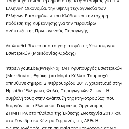
Τσαρουχά τόνισε τη σημασία της Κτηνοτροφίας για την
Ελληνική Οικονομία, την υψηλή τεχνογνωσία των
Ελλήνων Επιστημόνων του Κλάδου και την ισχυρή
πρόθεση της Κυβέρνησης για την περαιτέρω
ανάπτυξη της Πρωτογενούς Παραγωγής.
Ακολουθεί βίντεο από το χαιρετισμό της Υφυπουργού
Εσωτερικών (Μακεδονίας-Θράκης):
https://youtu.be/JWNykNpjFtAΗ Υφυπουργός Εσωτερικών
(Μακεδονίας-Θράκης) κα Μαρία Κόλλια-Τσαρουχά
απηύθυνε σήμερα, 2 Φεβρουαρίου 2017, χαιρετισμό στην
Ημερίδα “Ελληνικές Φυλές Παραγωγικών Ζώων – Η
συμβολή τους στην ανάπτυξη της κτηνοτροφίας” που
διοργάνωσε ο Ελληνικός Γεωργικός Οργανισμός
ΔΗΜΗΤΡΑ στο πλαίσιο της Έκθεσης Ζωοτεχνία 2017 και
στο Συνεδριακό Κέντρο Γερμανός της ΔΕΘ. Η
Υφυπουργός τόνισε τη σημασία της Κτηνοτροφίας για