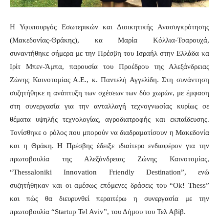
Η Υφυπουργός Εσωτερικών και Διοικητικής Ανασυγκρότησης
(Μακεδονίας-Θράκης), κα Μαρία Κόλλια-Τσαρουχά,
συναντήθηκε σήμερα με την Πρέσβη του Ισραήλ στην Ελλάδα κα
Ιρίτ Μπεν-Άμπα, παρουσία του Προέδρου της Αλεξάνδρειας
Ζώνης Καινοτομίας Α.Ε., κ. Παντελή Αγγελίδη. Στη συνάντηση
συζητήθηκε η ανάπτυξη των σχέσεων των δύο χωρών, με έμφαση
στη συνεργασία για την ανταλλαγή τεχνογνωσίας κυρίως σε
θέματα υψηλής τεχνολογίας, αγροδιατροφής και εκπαίδευσης.
Τονίσθηκε ο ρόλος που μπορούν να διαδραματίσουν η Μακεδονία
και η Θράκη. Η Πρέσβης έδειξε ιδιαίτερο ενδιαφέρον για την
πρωτοβουλία της Αλεξάνδρειας Ζώνης Καινοτομίας,
“Thessaloniki Innovation Friendly Destination”, ενώ
συζητήθηκαν και οι αμέσως επόμενες δράσεις του “Ok! Thess”
και πώς θα διευρυνθεί περαιτέρω η συνεργασία με την
πρωτοβουλία “Startup Tel Aviv”, του Δήμου του Τελ Αβίβ.