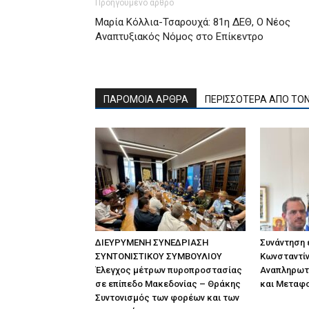
Προηγούμενο άρθρο
Μαρία Κόλλια-Τσαρουχά: 81η ΔΕΘ, Ο Νέος
Αναπτυξιακός Νόμος στο Επίκεντρο
ΠΑΡΟΜΟΙΑ ΑΡΘΡΑ
ΠΕΡΙΣΣΟΤΕΡΑ ΑΠΟ ΤΟ
ΔΙΕΥΡΥΜΕΝΗ ΣΥΝΕΔΡΙΑΣΗ
Συνάντηση
ΣΥΝΤΟΝΙΣΤΙΚΟΥ ΣΥΜΒΟΥΛΙΟΥ
Κωνσταντίν
Έλεγχος μέτρων πυροπροστασίας
Αναπληρωτ
σε επίπεδο Μακεδονίας – Θράκης
και Μεταφ
Συντονισμός των φορέων και των