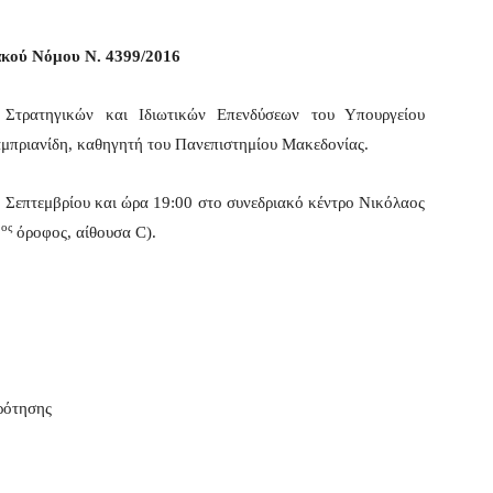
ακού Νόμου Ν. 4399/2016
 Στρατηγικών και Ιδιωτικών Επενδύσεων του Υπουργείου
αμπριανίδη, καθηγητή του Πανεπιστημίου Μακεδονίας.
 Σεπτεμβρίου και ώρα 19:00 στο συνεδριακό κέντρο Νικόλαος
ος
2
όροφος, αίθουσα
C
).
ρότησης