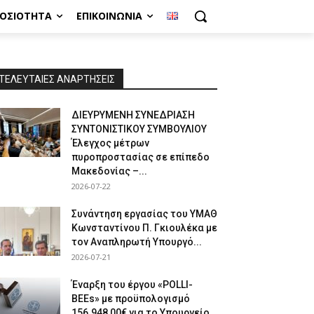
ΜΟΣΙΌΤΗΤΑ
ΕΠΙΚΟΙΝΩΝΊΑ
ΤΕΛΕΥΤΑΙΕΣ ΑΝΑΡΤΗΣΕΙΣ
ΔΙΕΥΡΥΜΕΝΗ ΣΥΝΕΔΡΙΑΣΗ
ΣΥΝΤΟΝΙΣΤΙΚΟΥ ΣΥΜΒΟΥΛΙΟΥ
Έλεγχος μέτρων
πυροπροστασίας σε επίπεδο
Μακεδονίας –...
2026-07-22
Συνάντηση εργασίας του ΥΜΑΘ
Κωνσταντίνου Π. Γκιουλέκα με
τον Αναπληρωτή Υπουργό...
2026-07-21
Έναρξη του έργου «POLLI-
BEEs» με προϋπολογισμό
156.948,00€ για το Υπουργείο