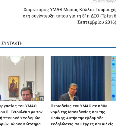
Επόμενο άρθρο
Χαιρετισμός ΥΜΑΘ Μαρίας Κόλλια-Τσαρουχά,
στη συνέντευξη τύπου για τη 81η ΔΕΘ (Τρίτη 6
Σεπτεμβρίου 2016)
Ν ΣΥΝΤΑΚΤΗ
 εργασίας του ΥΜΑΘ
Περιοδείες του ΥΜΑΘ σε κάθε
ου Π. Γκιουλέκα με τον
νομό της Μακεδονίας και της
ή Υπουργό Υποδομών
Θράκης Αυτήν την εβδομάδα
ορών Γιώργο Κώτσηρα
εκδηλώσεις σε Σέρρες και Κιλκίς