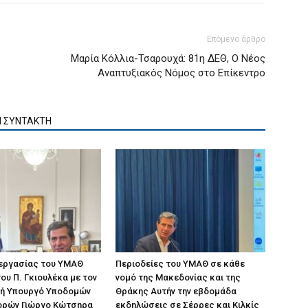
Επόμενο άρθρο
Μαρία Κόλλια-Τσαρουχά: 81η ΔΕΘ, Ο Νέος
Αναπτυξιακός Νόμος στο Επίκεντρο
Ν ΣΥΝΤΑΚΤΗ
 εργασίας του ΥΜΑΘ
Περιοδείες του ΥΜΑΘ σε κάθε
ου Π. Γκιουλέκα με τον
νομό της Μακεδονίας και της
ή Υπουργό Υποδομών
Θράκης Αυτήν την εβδομάδα
ορών Γιώργο Κώτσηρα
εκδηλώσεις σε Σέρρες και Κιλκίς