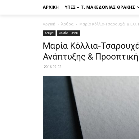
ΑΡΧΙΚΉ
ΥΠΕΣ – Τ. ΜΑΚΕΔΟΝΊΑΣ ΘΡΆΚΗΣ
Αρχική
Άρθρα
Μαρία Κόλλια-Τσαρουχά: Δ.Ε.Θ.
Άρθρα
Δελτία Τύπου
Μαρία Κόλλια-Τσαρουχά:
Ανάπτυξης & Προοπτική
2016-09-02