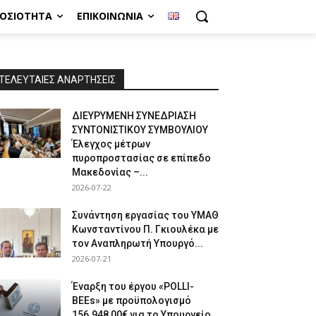
ΜΟΣΙΌΤΗΤΑ
ΕΠΙΚΟΙΝΩΝΊΑ
ΤΕΛΕΥΤΑΙΕΣ ΑΝΑΡΤΗΣΕΙΣ
ΔΙΕΥΡΥΜΕΝΗ ΣΥΝΕΔΡΙΑΣΗ
ΣΥΝΤΟΝΙΣΤΙΚΟΥ ΣΥΜΒΟΥΛΙΟΥ
Έλεγχος μέτρων
πυροπροστασίας σε επίπεδο
Μακεδονίας –...
2026-07-22
Συνάντηση εργασίας του ΥΜΑΘ
Κωνσταντίνου Π. Γκιουλέκα με
τον Αναπληρωτή Υπουργό...
2026-07-21
Έναρξη του έργου «POLLI-
BEEs» με προϋπολογισμό
156.948,00€ για το Υπουργείο