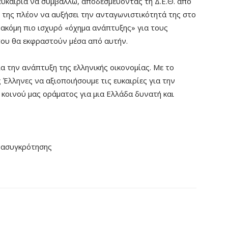
 ευκαιρία να συμβάλλω, αποδεσμεύοντας τη Δ.Ε.Θ. από
 της πλέον να αυξήσει την ανταγωνιστικότητά της στο
α ακόμη πιο ισχυρό «όχημα ανάπτυξης» για τους
 που θα εκφραστούν μέσα από αυτήν.
ια την ανάπτυξη της ελληνικής οικονομίας. Με το
Έλληνες να αξιοποιήσουμε τις ευκαιρίες για την
 κοινού μας οράματος για μια Ελλάδα δυνατή και
νασυγκρότησης