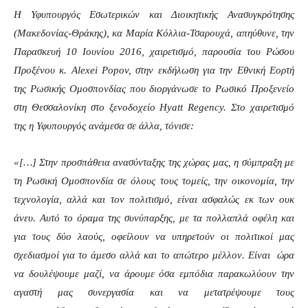
Η Υφυπουργός Εσωτερικών και Διοικητικής Ανασυγκρότησης
(Μακεδονίας-Θράκης), κα Μαρία Κόλλια-Τσαρουχά, απηύθυνε, την
Παρασκευή 10 Ιουνίου 2016, χαιρετισμό, παρουσία του Ρώσου
Προξένου κ. Alexei Popov, στην εκδήλωση για την Εθνική Εορτή
της Ρωσικής Ομοσπονδίας που διοργάνωσε το Ρωσικό Προξενείο
στη Θεσσαλονίκη στο ξενοδοχείο Hyatt Regency. Στο χαιρετισμό
της η Υφυπουργός ανάμεσα σε άλλα, τόνισε:
«[…] Στην προσπάθεια ανασύνταξης της χώρας μας, η σύμπραξη με
τη Ρωσική Ομοσπονδία σε όλους τους τομείς, την οικονομία, την
τεχνολογία, αλλά και τον πολιτισμό, είναι ασφαλώς εκ των ουκ
άνευ. Αυτό το όραμα της συνύπαρξης, με τα πολλαπλά οφέλη και
για τους δύο λαούς, οφείλουν να υπηρετούν οι πολιτικοί μας
σχεδιασμοί για το άμεσο αλλά και το απώτερο μέλλον. Είναι ώρα
να δουλέψουμε μαζί, να άρουμε όσα εμπόδια παρακωλύουν την
αγαστή μας συνεργασία και να μετατρέψουμε τους