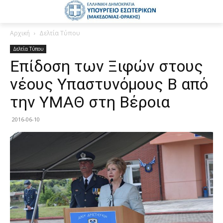
Αρχική
Δελτία Τύπου
Δελτία Τύπου
Επίδοση των Ξιφών στους
νέους Υπαστυνόμους Β από
την ΥΜΑΘ στη Βέροια
2016-06-10