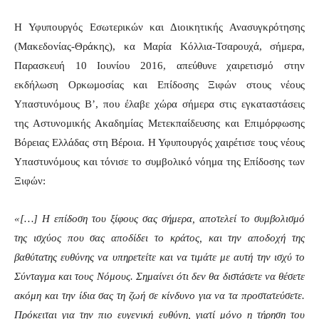
Η Υφυπουργός Εσωτερικών και Διοικητικής Ανασυγκρότησης
(Μακεδονίας-Θράκης), κα Μαρία Κόλλια-Τσαρουχά, σήμερα,
Παρασκευή 10 Ιουνίου 2016, απεύθυνε χαιρετισμό στην
εκδήλωση Ορκωμοσίας και Επίδοσης Ξιφών στους νέους
Υπαστυνόμους Β’, που έλαβε χώρα σήμερα στις εγκαταστάσεις
της Αστυνομικής Ακαδημίας Μετεκπαίδευσης και Επιμόρφωσης
Βόρειας Ελλάδας στη Βέροια. Η Υφυπουργός χαιρέτισε τους νέους
Υπαστυνόμους και τόνισε το συμβολικό νόημα της Επίδοσης των
Ξιφών:
«[…] Η επίδοση του ξίφους σας σήμερα, αποτελεί το συμβολισμό
της ισχύος που σας αποδίδει το κράτος, και την αποδοχή της
βαθύτατης ευθύνης να υπηρετείτε και να τιμάτε με αυτή την ισχύ το
Σύνταγμα και τους Νόμους. Σημαίνει ότι δεν θα διστάσετε να θέσετε
ακόμη και την ίδια σας τη ζωή σε κίνδυνο για να τα προστατεύσετε.
Πρόκειται για την πιο ευγενική ευθύνη, γιατί μόνο η τήρηση του