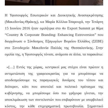
Η Υφυπουργός Εσωτερικών και Διοικητικής Ανασυγκρότησης
(Μακεδονίας-Θράκης), κα Μαρία Κόλλια-Τσαρουχά, την Τετάρτη
15 Ιουνίου 2016 ήταν ομιλήτρια στο 4ο Export Summit με θέμα
“Country & Corporate Branding: Enhancing Extroversion” που
διοργάνωσε ο Σύνδεσμος Εξαγωγέων Βορείου Ελλάδος (ΣΕΒΕ)
στο Ξενοδοχείο Μακεδονία Παλλάς της Θεσσαλονίκης. Στην
ομιλία της, η Υφυπουργός τόνισε, ανάμεσα σε άλλα, τα παρακάτω:
«[…] Εντός της χώρας, κεντρικοί μας στόχοι είναι πρώτον η
αντιμετώπιση της γραφειοκρατίας για να μπορέσουμε να
αποδεσμεύσουμε τις παραγωγικές δυνάμεις του τόπου και
δεύτερον, κάτι που αποτελεί και πολιτικό πρόταγμα της
κυβέρνησης, να μπορέσουμε όσο πιο γρήγορα γίνεται, την
αποκλιμάκωση των συντελεστών που επιβαρύνουν με υπερβολικό
κόστος, την κάθε επιχειρηματική πρωτοβουλία. Σημαντικό