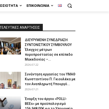
ΜΟΣΙΌΤΗΤΑ
ΕΠΙΚΟΙΝΩΝΊΑ
ΤΕΛΕΥΤΑΙΕΣ ΑΝΑΡΤΗΣΕΙΣ
ΔΙΕΥΡΥΜΕΝΗ ΣΥΝΕΔΡΙΑΣΗ
ΣΥΝΤΟΝΙΣΤΙΚΟΥ ΣΥΜΒΟΥΛΙΟΥ
Έλεγχος μέτρων
πυροπροστασίας σε επίπεδο
Μακεδονίας –...
2026-07-22
Συνάντηση εργασίας του ΥΜΑΘ
Κωνσταντίνου Π. Γκιουλέκα με
τον Αναπληρωτή Υπουργό...
2026-07-21
Έναρξη του έργου «POLLI-
BEEs» με προϋπολογισμό
156.948,00€ για το Υπουργείο