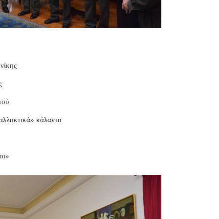
νίκης
ς
τού
ναλλακτικά» κάλαντα
οι»