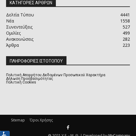
ΚΑΤΗΓΟΡΙΕΣ ΑΡΘΡΩΝ
Δελτία Τύπου
4441
Νέα
1558
Συνεντεύξεις
527
Ομιλίες
499
Ανακοινώσεις
282
Άρθρα
223
ΠΛΗΡΟΦΟΡΙΕΣ ΙΣΤΟΤΟΠΟΥ
Πολιτική Απορρήτου Δεδομένων Προσωπικού Χαρακτήρα
Δήλωση Προσβασιμότητας
Πολιτική Cookies
Sitemap
Όροι Χρήσης
@ 2021 Υ.Ε. - Μ. Θ. | Developed by
MyCompany