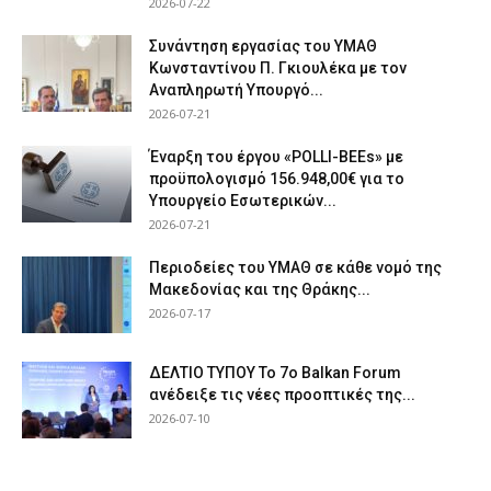
2026-07-22
Συνάντηση εργασίας του ΥΜΑΘ
Κωνσταντίνου Π. Γκιουλέκα με τον
Αναπληρωτή Υπουργό...
2026-07-21
Έναρξη του έργου «POLLI-BEEs» με
προϋπολογισμό 156.948,00€ για το
Υπουργείο Εσωτερικών...
2026-07-21
Περιοδείες του ΥΜΑΘ σε κάθε νομό της
Μακεδονίας και της Θράκης...
2026-07-17
ΔΕΛΤΙΟ ΤΥΠΟΥ Το 7ο Balkan Forum
ανέδειξε τις νέες προοπτικές της...
2026-07-10