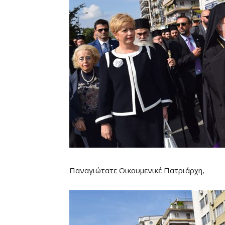
Παναγιώτατε Οικουμενικέ Πατριάρχη,