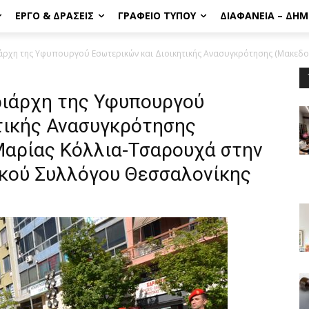
ΈΡΓΟ & ΔΡΆΣΕΙΣ
ΓΡΑΦΕΊΟ ΤΎΠΟΥ
ΔΙΑΦΆΝΕΙΑ – ΔΗ
χη της Υφυπουργού Εσωτερικών και Διοικητικής Ανασυγκρότησης (Μακεδον
ιάρχη της Υφυπουργού
τικής Ανασυγκρότησης
Μαρίας Κόλλια-Τσαρουχά στην
κού Συλλόγου Θεσσαλονίκης