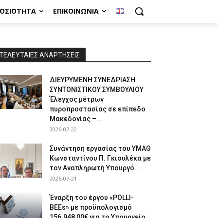
ΜΟΣΙΌΤΗΤΑ
ΕΠΙΚΟΙΝΩΝΊΑ
ΤΕΛΕΥΤΑΙΕΣ ΑΝΑΡΤΗΣΕΙΣ
ΔΙΕΥΡΥΜΕΝΗ ΣΥΝΕΔΡΙΑΣΗ
ΣΥΝΤΟΝΙΣΤΙΚΟΥ ΣΥΜΒΟΥΛΙΟΥ
Έλεγχος μέτρων
πυροπροστασίας σε επίπεδο
Μακεδονίας –...
2026-07-22
Συνάντηση εργασίας του ΥΜΑΘ
Κωνσταντίνου Π. Γκιουλέκα με
τον Αναπληρωτή Υπουργό...
2026-07-21
Έναρξη του έργου «POLLI-
BEEs» με προϋπολογισμό
156.948,00€ για το Υπουργείο