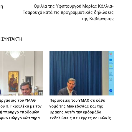
ση
Ομιλία της Υφυπουργού Μαρίας Κόλλια-
Τσαρουχά κατά τις προγραμματικές δηλώσεις
της Κυβέρνησης
Ν ΣΥΝΤΑΚΤΗ
 εργασίας του ΥΜΑΘ
Περιοδείες του ΥΜΑΘ σε κάθε
ου Π. Γκιουλέκα με τον
νομό της Μακεδονίας και της
ή Υπουργό Υποδομών
Θράκης Αυτήν την εβδομάδα
ορών Γιώργο Κώτσηρα
εκδηλώσεις σε Σέρρες και Κιλκίς