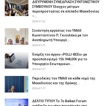
ΔΙΕΥΡΥΜΕΝΗ ΣΥΝΕΔΡΙΑΣΗ ΣΥΝΤΟΝΙΣΤΙΚΟΥ
ΣΥΜΒΟΥΛΙΟΥ Έλεγχος μέτρων
πυροπροστασίας σε επίπεδο Μακεδονίας
–...
2026-07-22
Συνάντηση εργασίας του ΥΜΑΘ
Κωνσταντίνου Π. Γκιουλέκα με τον
Αναπληρωτή Υπουργό...
2026-07-21
Έναρξη του έργου «POLLI-BEEs» με
προϋπολογισμό 156.948,00€ για το
Υπουργείο Εσωτερικών...
2026-07-21
Περιοδείες του ΥΜΑΘ σε κάθε νομό της
Μακεδονίας και της Θράκης...
2026-07-17
ΔΕΛΤΙΟ ΤΥΠΟΥ Το 7ο Balkan Forum
ανέδειξε τις νέες προοπτικές της...