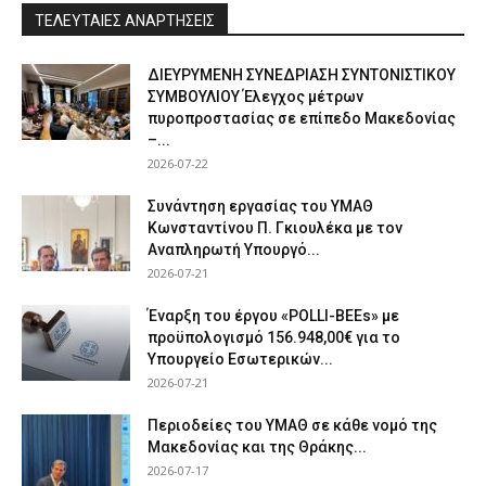
ΤΕΛΕΥΤΑΙΕΣ ΑΝΑΡΤΗΣΕΙΣ
ΔΙΕΥΡΥΜΕΝΗ ΣΥΝΕΔΡΙΑΣΗ ΣΥΝΤΟΝΙΣΤΙΚΟΥ
ΣΥΜΒΟΥΛΙΟΥ Έλεγχος μέτρων
πυροπροστασίας σε επίπεδο Μακεδονίας
–...
2026-07-22
Συνάντηση εργασίας του ΥΜΑΘ
Κωνσταντίνου Π. Γκιουλέκα με τον
Αναπληρωτή Υπουργό...
2026-07-21
Έναρξη του έργου «POLLI-BEEs» με
προϋπολογισμό 156.948,00€ για το
Υπουργείο Εσωτερικών...
2026-07-21
Περιοδείες του ΥΜΑΘ σε κάθε νομό της
Μακεδονίας και της Θράκης...
2026-07-17