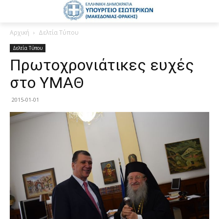
Αρχική
Δελτία Τύπου
Δελτία Τύπου
Πρωτοχρονιάτικες ευχές
στο ΥΜΑΘ
2015-01-01