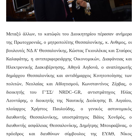
Μεταξύ άλλων, το κατώφλι του Διοικητηρίου πέρασαν ανήμερα
της Πρωτοχρονιάς, ο μητροπολίτης Θεσσαλονίκης, κ. Ανθιμος, οι
βουλευτές ΝΔ Α’ Θεσσαλονίκης, Κώστας Γκιουλέκας και Σταύρος
Καλαφάτης, η αντιπεριφερειάρχης Οικονομικών, Διαφάνειας και
Ηλεκτρονικής Διακυβέρνησης, Αθηνά Αηδονά, ο αναπληρωτής
δημάρχου Θεσσαλονίκης και αντιδήμαρχος Κινητοποίησης των
πολιτών, Νεολαίας και Αθλητισμού, Κωνσταντίνος Ζέρβας, ο
διοικητής του Γ’ΣΣ/
NRDC
–
GR
, αντιστράτηγος Ηλίας
Λεοντάρης,
ο διοικητής της Ναυτικής Διοίκησης Β. Αιγαίου,
πλοίαρχος Χρήστος Παυλούδης, ο γενικός αστυνομικός
διευθυντής Θεσσαλονίκης, υποστράτηγος Βάϊος Χονδρός, ο
διευθυντής ασφάλειας Θεσσαλονίκης, Δημήτρης Μπουραζάνας, ο
πρόεδρος και διευθύνων σύμβουλος της ΕΥΑΘ, Νίκος