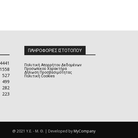
ΠΛΗΡΟΦΟΡΙΕΣ ΙΣΤΟΤΟΠΟΥ
4441
Πολιτική Απορρήτου Δεδομένων
1558
Προσωπικού Χαρακτήρα
Δήλωση Προσβασιμότητας
527
Πολιτική Cookies
499
282
223
@ 2021 Υ.Ε. - Μ. Θ. | Developed by
MyCompany