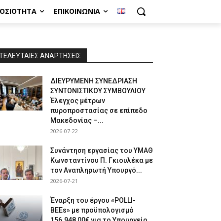
ΜΟΣΙΌΤΗΤΑ
ΕΠΙΚΟΙΝΩΝΊΑ
ΤΕΛΕΥΤΑΙΕΣ ΑΝΑΡΤΗΣΕΙΣ
ΔΙΕΥΡΥΜΕΝΗ ΣΥΝΕΔΡΙΑΣΗ
ΣΥΝΤΟΝΙΣΤΙΚΟΥ ΣΥΜΒΟΥΛΙΟΥ
Έλεγχος μέτρων
πυροπροστασίας σε επίπεδο
Μακεδονίας –...
2026-07-22
Συνάντηση εργασίας του ΥΜΑΘ
Κωνσταντίνου Π. Γκιουλέκα με
τον Αναπληρωτή Υπουργό...
2026-07-21
Έναρξη του έργου «POLLI-
BEEs» με προϋπολογισμό
156.948,00€ για το Υπουργείο