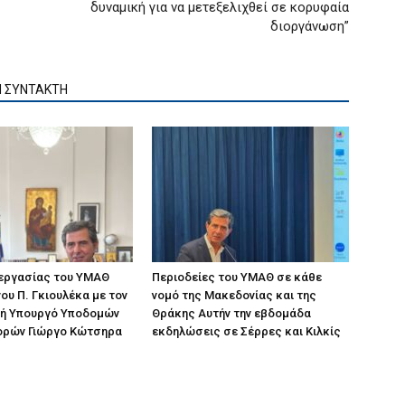
δυναμική για να μετεξελιχθεί σε κορυφαία
διοργάνωση”
Ν ΣΥΝΤΑΚΤΗ
 εργασίας του ΥΜΑΘ
Περιοδείες του ΥΜΑΘ σε κάθε
ου Π. Γκιουλέκα με τον
νομό της Μακεδονίας και της
ή Υπουργό Υποδομών
Θράκης Αυτήν την εβδομάδα
ορών Γιώργο Κώτσηρα
εκδηλώσεις σε Σέρρες και Κιλκίς