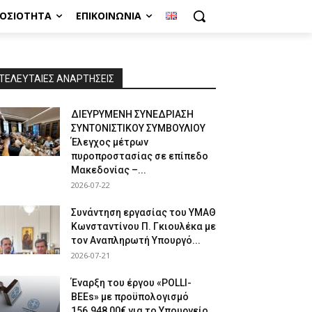
ΜΟΣΙΌΤΗΤΑ
ΕΠΙΚΟΙΝΩΝΊΑ
ΤΕΛΕΥΤΑΙΕΣ ΑΝΑΡΤΗΣΕΙΣ
ΔΙΕΥΡΥΜΕΝΗ ΣΥΝΕΔΡΙΑΣΗ
ΣΥΝΤΟΝΙΣΤΙΚΟΥ ΣΥΜΒΟΥΛΙΟΥ
Έλεγχος μέτρων
πυροπροστασίας σε επίπεδο
Μακεδονίας –...
2026-07-22
Συνάντηση εργασίας του ΥΜΑΘ
Κωνσταντίνου Π. Γκιουλέκα με
τον Αναπληρωτή Υπουργό...
2026-07-21
Έναρξη του έργου «POLLI-
BEEs» με προϋπολογισμό
156.948,00€ για το Υπουργείο