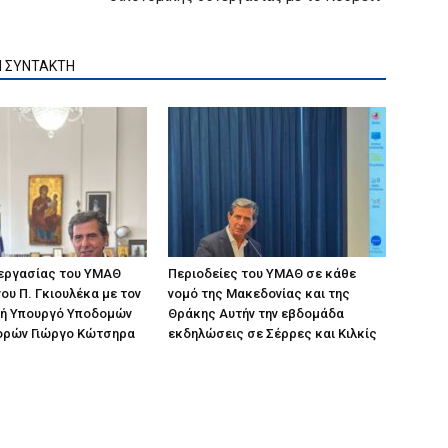
Ν ΣΥΝΤΑΚΤΗ
 εργασίας του ΥΜΑΘ
Περιοδείες του ΥΜΑΘ σε κάθε
ου Π. Γκιουλέκα με τον
νομό της Μακεδονίας και της
ή Υπουργό Υποδομών
Θράκης Αυτήν την εβδομάδα
ορών Γιώργο Κώτσηρα
εκδηλώσεις σε Σέρρες και Κιλκίς