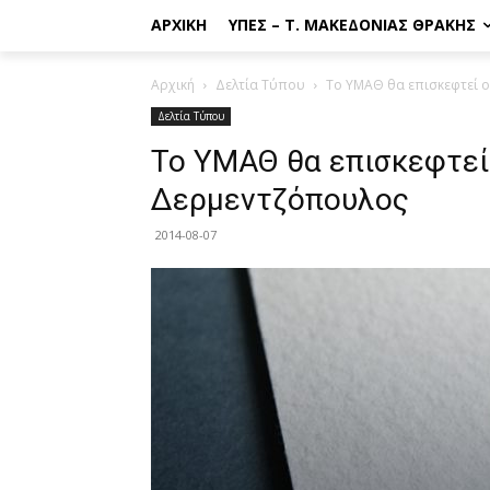
ΑΡΧΙΚΉ
ΥΠΕΣ – Τ. ΜΑΚΕΔΟΝΊΑΣ ΘΡΆΚΗΣ
Αρχική
Δελτία Τύπου
Το ΥΜΑΘ θα επισκεφτεί 
Δελτία Τύπου
Το ΥΜΑΘ θα επισκεφτεί 
Δερμεντζόπουλος
2014-08-07