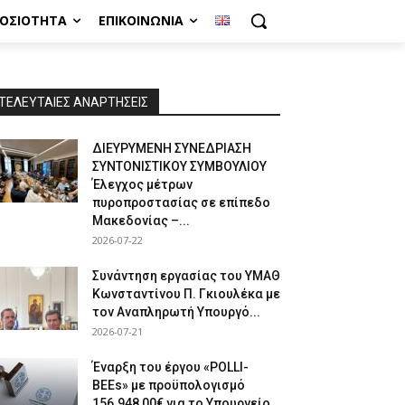
ΜΟΣΙΌΤΗΤΑ
ΕΠΙΚΟΙΝΩΝΊΑ
ΤΕΛΕΥΤΑΙΕΣ ΑΝΑΡΤΗΣΕΙΣ
ΔΙΕΥΡΥΜΕΝΗ ΣΥΝΕΔΡΙΑΣΗ
ΣΥΝΤΟΝΙΣΤΙΚΟΥ ΣΥΜΒΟΥΛΙΟΥ
Έλεγχος μέτρων
πυροπροστασίας σε επίπεδο
Μακεδονίας –...
2026-07-22
Συνάντηση εργασίας του ΥΜΑΘ
Κωνσταντίνου Π. Γκιουλέκα με
τον Αναπληρωτή Υπουργό...
2026-07-21
Έναρξη του έργου «POLLI-
BEEs» με προϋπολογισμό
156.948,00€ για το Υπουργείο