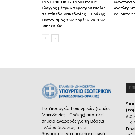
ΣΥΝΤΟΝΙΣΤΙΚΟΥ ΣΥΜΒΟΥΛΙΟΥ
Κωνσταντίν
Έλεγχος μέτρων πυροπροστασίας
Αναπληρωτ
σε επίπεδο Μακεδονίας – Θράκης
και Μεταφ
Συντονισμός των φορέων και των
υπηρεσιών
ΕΠ
Υπο
Το Υπουργείο Εσωτερικών (τομέας
(το
Μακεδονίας - Θράκης) αποτελεί
Διοι
σημείο αναφοράς για τη Βόρεια
Τ.Κ.
Ελλάδα δίνοντας της τη
Emai
δυνατότητα να αποκτήσει φωνή