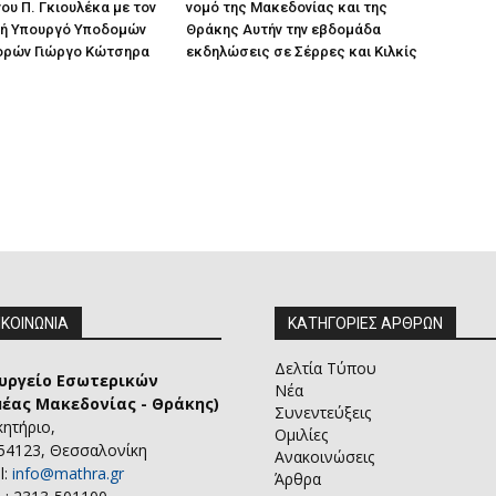
ου Π. Γκιουλέκα με τον
νομό της Μακεδονίας και της
ή Υπουργό Υποδομών
Θράκης Αυτήν την εβδομάδα
ορών Γιώργο Κώτσηρα
εκδηλώσεις σε Σέρρες και Κιλκίς
ΙΚΟΙΝΩΝΙΑ
ΚΑΤΗΓΟΡΙΕΣ ΑΡΘΡΩΝ
Δελτία Τύπου
υργείο Εσωτερικών
Νέα
μέας Μακεδονίας - Θράκης)
Συνεντεύξεις
κητήριο,
Ομιλίες
 54123, Θεσσαλονίκη
Ανακοινώσεις
l:
info@mathra.gr
Άρθρα