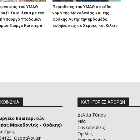
 εργασίας του ΥΜΑΘ
Περιοδείες του ΥΜΑΘ σε κάθε
ου Π. Γκιουλέκα με τον
νομό της Μακεδονίας και της
ή Υπουργό Υποδομών
Θράκης Αυτήν την εβδομάδα
ορών Γιώργο Κώτσηρα
εκδηλώσεις σε Σέρρες και Κιλκίς
ΙΚΟΙΝΩΝΙΑ
ΚΑΤΗΓΟΡΙΕΣ ΑΡΘΡΩΝ
Δελτία Τύπου
υργείο Εσωτερικών
Νέα
μέας Μακεδονίας - Θράκης)
Συνεντεύξεις
κητήριο,
Ομιλίες
 54123, Θεσσαλονίκη
Ανακοινώσεις