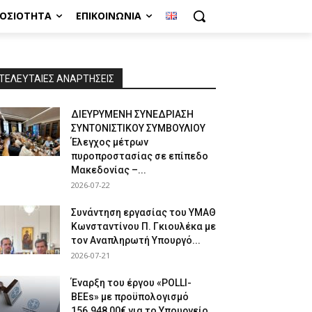
ΜΟΣΙΌΤΗΤΑ
ΕΠΙΚΟΙΝΩΝΊΑ
ΤΕΛΕΥΤΑΙΕΣ ΑΝΑΡΤΗΣΕΙΣ
ΔΙΕΥΡΥΜΕΝΗ ΣΥΝΕΔΡΙΑΣΗ
ΣΥΝΤΟΝΙΣΤΙΚΟΥ ΣΥΜΒΟΥΛΙΟΥ
Έλεγχος μέτρων
πυροπροστασίας σε επίπεδο
Μακεδονίας –...
2026-07-22
Συνάντηση εργασίας του ΥΜΑΘ
Κωνσταντίνου Π. Γκιουλέκα με
τον Αναπληρωτή Υπουργό...
2026-07-21
Έναρξη του έργου «POLLI-
BEEs» με προϋπολογισμό
156.948,00€ για το Υπουργείο