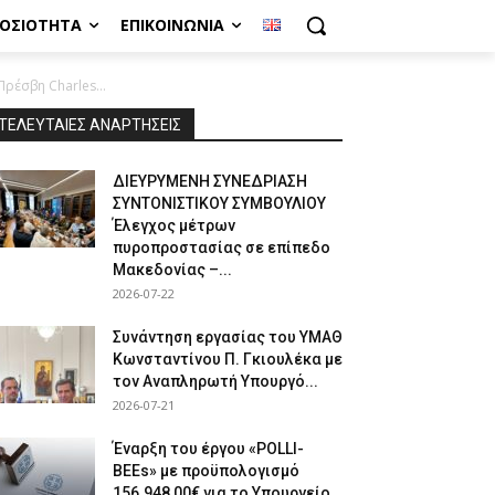
ΜΟΣΙΌΤΗΤΑ
ΕΠΙΚΟΙΝΩΝΊΑ
ρέσβη Charles...
ΤΕΛΕΥΤΑΙΕΣ ΑΝΑΡΤΗΣΕΙΣ
ΔΙΕΥΡΥΜΕΝΗ ΣΥΝΕΔΡΙΑΣΗ
ΣΥΝΤΟΝΙΣΤΙΚΟΥ ΣΥΜΒΟΥΛΙΟΥ
Έλεγχος μέτρων
πυροπροστασίας σε επίπεδο
Μακεδονίας –...
2026-07-22
Συνάντηση εργασίας του ΥΜΑΘ
Κωνσταντίνου Π. Γκιουλέκα με
τον Αναπληρωτή Υπουργό...
2026-07-21
Έναρξη του έργου «POLLI-
BEEs» με προϋπολογισμό
156.948,00€ για το Υπουργείο