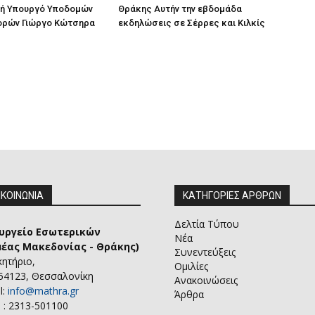
ή Υπουργό Υποδομών
Θράκης Αυτήν την εβδομάδα
ορών Γιώργο Κώτσηρα
εκδηλώσεις σε Σέρρες και Κιλκίς
ΙΚΟΙΝΩΝΙΑ
ΚΑΤΗΓΟΡΙΕΣ ΑΡΘΡΩΝ
Δελτία Τύπου
υργείο Εσωτερικών
Νέα
μέας Μακεδονίας - Θράκης)
Συνεντεύξεις
κητήριο,
Ομιλίες
 54123, Θεσσαλονίκη
Ανακοινώσεις
l:
info@mathra.gr
Άρθρα
 : 2313-501100