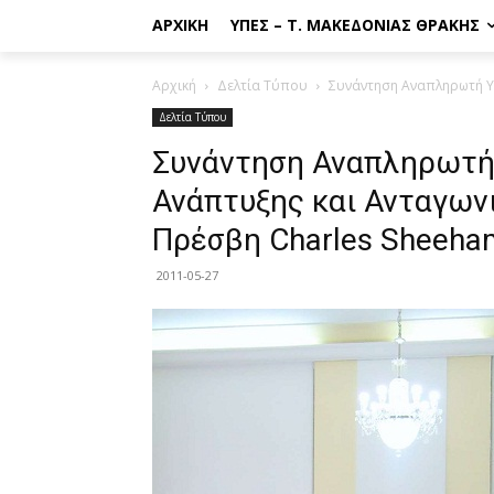
ΑΡΧΙΚΉ
ΥΠΕΣ – Τ. ΜΑΚΕΔΟΝΊΑΣ ΘΡΆΚΗΣ
Αρχική
Δελτία Τύπου
Συνάντηση Αναπληρωτή Υπ
Δελτία Τύπου
Συνάντηση Αναπληρωτή
Ανάπτυξης και Ανταγωνι
Πρέσβη Charles Sheeha
2011-05-27