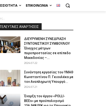
ΜΟΣΙΌΤΗΤΑ
ΕΠΙΚΟΙΝΩΝΊΑ
ς...
ΤΕΛΕΥΤΑΙΕΣ ΑΝΑΡΤΗΣΕΙΣ
ΔΙΕΥΡΥΜΕΝΗ ΣΥΝΕΔΡΙΑΣΗ
ΣΥΝΤΟΝΙΣΤΙΚΟΥ ΣΥΜΒΟΥΛΙΟΥ
Έλεγχος μέτρων
πυροπροστασίας σε επίπεδο
Μακεδονίας –...
2026-07-22
Συνάντηση εργασίας του ΥΜΑΘ
Κωνσταντίνου Π. Γκιουλέκα με
τον Αναπληρωτή Υπουργό...
2026-07-21
Έναρξη του έργου «POLLI-
BEEs» με προϋπολογισμό
156.948,00€ για το Υπουργείο