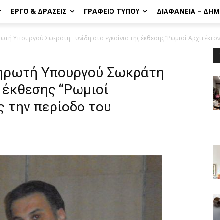
ΈΡΓΟ & ΔΡΆΣΕΙΣ
ΓΡΑΦΕΊΟ ΤΎΠΟΥ
ΔΙΑΦΆΝΕΙΑ – ΔΗ
ωτή Υπουργού Σωκράτη Ξυνίδη στα εγκαίνια της έκθεσης “Ρωμιοί Αρχιτέκτονε
ληρωτή Υπουργού Σωκράτη
ς έκθεσης “Ρωμιοί
ς την περίοδο του