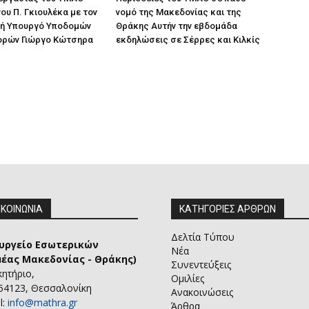
ου Π. Γκιουλέκα με τον
νομό της Μακεδονίας και της
ή Υπουργό Υποδομών
Θράκης Αυτήν την εβδομάδα
ορών Γιώργο Κώτσηρα
εκδηλώσεις σε Σέρρες και Κιλκίς
ΙΚΟΙΝΩΝΙΑ
ΚΑΤΗΓΟΡΙΕΣ ΑΡΘΡΩΝ
Δελτία Τύπου
υργείο Εσωτερικών
Νέα
μέας Μακεδονίας - Θράκης)
Συνεντεύξεις
κητήριο,
Ομιλίες
 54123, Θεσσαλονίκη
Ανακοινώσεις
l:
info@mathra.gr
Άρθρα