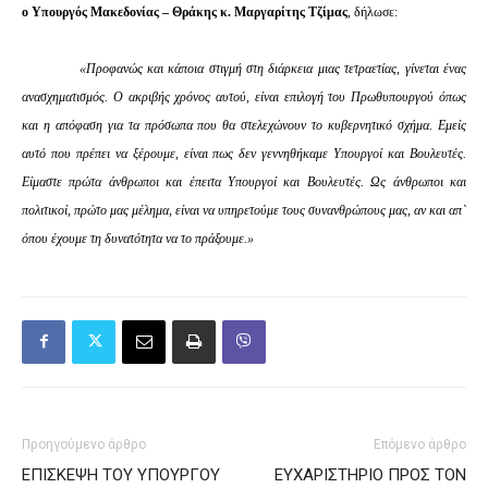
ο Υπουργός Μακεδονίας – Θράκης κ. Μαργαρίτης Τζίμας
, δήλωσε:
«Προφανώς και κάποια στιγμή στη διάρκεια μιας τετραετίας, γίνεται ένας
ανασχηματισμός. Ο ακριβής χρόνος αυτού, είναι επιλογή του Πρωθυπουργού όπως
και η απόφαση για τα πρόσωπα που θα στελεχώνουν το κυβερνητικό σχήμα. Εμείς
αυτό που πρέπει να ξέρουμε, είναι πως δεν γεννηθήκαμε Υπουργοί και Βουλευτές.
Είμαστε πρώτα άνθρωποι και έπειτα Υπουργοί και Βουλευτές. Ως άνθρωποι και
πολιτικοί, πρώτο μας μέλημα, είναι να υπηρετούμε τους συνανθρώπους μας, αν και απ`
όπου έχουμε τη δυνατότητα να το πράξουμε.»
Προηγούμενο άρθρο
Επόμενο άρθρο
ΕΠΙΣΚΕΨΗ ΤΟΥ ΥΠΟΥΡΓΟΥ
ΕΥΧΑΡΙΣΤΗΡΙΟ ΠΡΟΣ ΤΟΝ