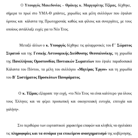
Ο
Υπουργός Μακεδονίας – Θράκης κ. Μαργαρίτης Τζίμας
,
δέχθηκε,
σήμερα το πρωί στο ΥΜΑ-Θ μπάντες, χορωδίες και μέλη συλλόγων που έψαλαν
ύμνους και κάλαντα της Πρωτοχρονιάς καθώς και φίλους και συνεργάτες, με τους
οποίους αντάλλαξε ευχές για το Νέο Έτος.
Μεταξύ άλλων ο
κ. Υπουργός
δέχθηκε τις φιλαρμονικές του
Γ´ Σώματος
Στρατού
και της
Γενικής Αστυνομικής Διεύθυνσης Θεσσαλονίκης
, τη χορωδία
της
Πανελλήνιας Ομοσπονδίας Ποντιακών Σωματείων
που έψαλε παραδοσιακά
Κάλαντα του Πόντου, τα μέλη του συλλόγου
«Μητέρας Έργον»
και τη χορωδία
του
Β´ Συστήματος Προσκόπων Πανοράματος
.
Ο
κ. Τζίμας
εξέφρασε την ευχή, «το Νέο Έτος να είναι καλύτερο για όλους
τους Έλληνες και να φέρει προσωπική και οικογενειακή ευτυχία, επιτυχία και
γαλήνη».
Στο περιθώριο των εορταστικού χαρακτήρα επαφών και κληθείς να σχολιάσει
τις
πληροφορίες και τα σενάρια για επικείμενο ανασχηματισμό
της κυβέρνησης,