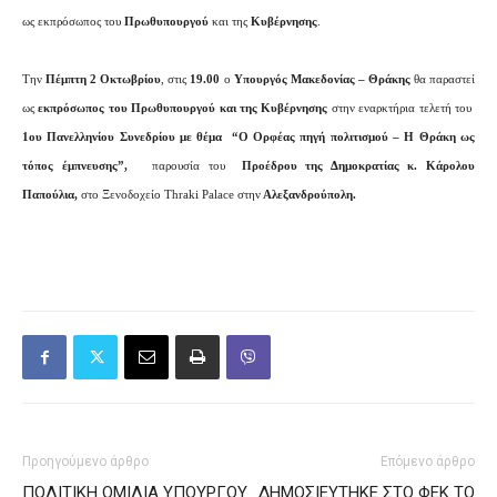
ως εκπρόσωπος του
Πρωθυπουργού
και της
Κυβέρνησης
.
Την
Πέμπτη 2 Οκτωβρίου
, στις
19.00
ο
Υπουργός Μακεδονίας – Θράκης
θα παραστεί
ως
εκπρόσωπος του Πρωθυπουργού και της Κυβέρνησης
στην εναρκτήρια τελετή του
1ου Πανελληνίου Συνεδρίου με θέμα
“Ο Ορφέας πηγή πολιτισμού – Η Θράκη ως
τόπος έμπνευσης”,
παρουσία του
Προέδρου της Δημοκρατίας κ. Κάρολου
Παπούλια,
στο Ξενοδοχείο Thraki Palace
στην
Αλεξανδρούπολη.
Προηγούμενο άρθρο
Επόμενο άρθρο
ΠΟΛΙΤΙΚΗ ΟΜΙΛΙΑ ΥΠΟΥΡΓΟΥ
ΔΗΜΟΣΙΕΥΤΗΚΕ ΣΤΟ ΦΕΚ ΤΟ