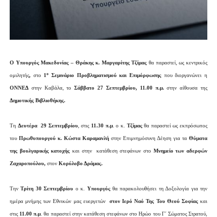
Ο Υπουργός Μακεδονίας – Θράκης κ. Μαργαρίτης Τζίμας
θα παραστεί, ως κεντρικός
ο
ομιλητής
,
στο
1
Σεμινάριο Προβληματισμού και Επιμόρφωσης
που διοργανώνει η
ΟΝΝΕΔ
στην Καβάλα, το
Σάββατο 27 Σεπτεμβρίου, 11.00 π.μ.
στην αίθουσα της
Δημοτικής Βιβλιοθήκης.
Τη
Δευτέρα
29 Σεπτεμβρίου
, στις
11.30 π.μ
. ο κ.
Τζίμας
θα παραστεί ως εκπρόσωπος
του
Πρωθυπουργού κ. Κώστα Καραμανλή
στην
Επιμνημόσυνη Δέηση για τα
Θύματα
της βουλγαρικής κατοχής
και στην
κατάθεση στεφάνων στο
Μνημείο των αδερφών
Ζαχαροπούλου,
στον
Κορύλοβο Δράμας.
Την
Τρίτη 30 Σεπτεμβρίου
ο κ.
Υπουργός
θα παρακολουθήσει τη Δοξολογία για την
ημέρα μνήμης των Εθνικών μας ευεργετών
στον Ιερό Ναό Της Του Θεού Σοφίας
και
στις
11.00 π.μ
. θα παραστεί στην κατάθεση στεφάνων στο Ηρώο του Γ´ Σώματος Στρατού,