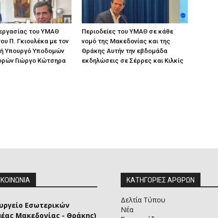
 εργασίας του ΥΜΑΘ
Περιοδείες του ΥΜΑΘ σε κάθε
ου Π. Γκιουλέκα με τον
νομό της Μακεδονίας και της
ή Υπουργό Υποδομών
Θράκης Αυτήν την εβδομάδα
ορών Γιώργο Κώτσηρα
εκδηλώσεις σε Σέρρες και Κιλκίς
ΙΚΟΙΝΩΝΙΑ
ΚΑΤΗΓΟΡΙΕΣ ΑΡΘΡΩΝ
Δελτία Τύπου
υργείο Εσωτερικών
Νέα
μέας Μακεδονίας - Θράκης)