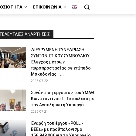
ΜΟΣΙΌΤΗΤΑ
ΕΠΙΚΟΙΝΩΝΊΑ
ΤΕΛΕΥΤΑΙΕΣ ΑΝΑΡΤΗΣΕΙΣ
ΔΙΕΥΡΥΜΕΝΗ ΣΥΝΕΔΡΙΑΣΗ
ΣΥΝΤΟΝΙΣΤΙΚΟΥ ΣΥΜΒΟΥΛΙΟΥ
Έλεγχος μέτρων
πυροπροστασίας σε επίπεδο
Μακεδονίας –...
2026-07-22
Συνάντηση εργασίας του ΥΜΑΘ
Κωνσταντίνου Π. Γκιουλέκα με
τον Αναπληρωτή Υπουργό...
2026-07-21
Έναρξη του έργου «POLLI-
BEEs» με προϋπολογισμό
156.948,00€ για το Υπουργείο