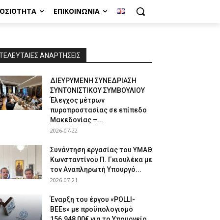
ΜΟΣΙΌΤΗΤΑ
ΕΠΙΚΟΙΝΩΝΊΑ
ΤΕΛΕΥΤΑΙΕΣ ΑΝΑΡΤΗΣΕΙΣ
ΔΙΕΥΡΥΜΕΝΗ ΣΥΝΕΔΡΙΑΣΗ
ΣΥΝΤΟΝΙΣΤΙΚΟΥ ΣΥΜΒΟΥΛΙΟΥ
Έλεγχος μέτρων
πυροπροστασίας σε επίπεδο
Μακεδονίας –...
2026-07-22
Συνάντηση εργασίας του ΥΜΑΘ
Κωνσταντίνου Π. Γκιουλέκα με
τον Αναπληρωτή Υπουργό...
2026-07-21
Έναρξη του έργου «POLLI-
BEEs» με προϋπολογισμό
156.948,00€ για το Υπουργείο