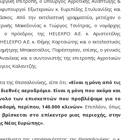
ουργική επιτροπή, ο υπουργός Αγροτικής Ανάπτυξης &
υφυπουργοί Εξωτερικών κ. Ευριπίδης Στυλιανίδης και
άσκος. Από την εκτελεστική γραμματεία, μετείχαν ο
τρικής Μακεδονίας κ. Γιώργος Τσιότρας, ο νομάρχης
, ο πρόεδρος της HELEXPO Α.Ε. κ. Αριστοτέλης
ELEXPO Α.Ε. κ. Θέμης Καρτσιώτης και ο εκτελεστικός
. Δημήτρης Μπακατσέλος. Παρέστησαν, επίσης, ο γενικός
νανίκας και ο συντονιστής της επιτροπής Αγροτικών
ργιος Καλαντζής.
 της Θεσσαλονίκης, είπε ότι:
«Είναι η μόνη από τις
διεθνές αεροδρόμιο. Είναι η μόνη που ακόμα και
ύνολο των επισκεπτών που προβλέψαμε για το
ποδομή, περίπου, 140.000 κλινών»
. Επιπλέον, όπως
 βρίσκεται στο επίκεντρο μιας περιοχής, στην
ης Νέας Ευρώπης».
εκτήματα της υποψηφιότητας της Θεσσαλονίκης, ο κ.