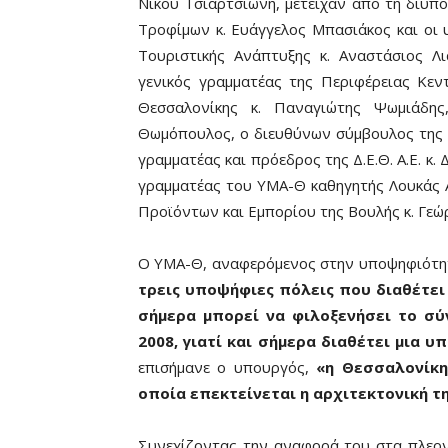
Νίκου Τσιαρτσιώνη, μετείχαν από τη διυπ
Τροφίμων κ. Ευάγγελος Μπασιάκος και οι 
Τουριστικής Ανάπτυξης κ. Αναστάσιος Λι
γενικός γραμματέας της Περιφέρειας Κεν
Θεσσαλονίκης κ. Παναγιώτης Ψωμιάδης
Θωμόπουλος, ο διευθύνων σύμβουλος της H
γραμματέας και πρόεδρος της Δ.Ε.Θ. Α.Ε. κ
γραμματέας του ΥΜΑ-Θ καθηγητής Λουκάς Α
Προϊόντων και Εμπορίου της Βουλής κ. Γεώ
Ο ΥΜΑ-Θ, αναφερόμενος στην υποψηφιότητα
τρεις υποψήφιες πόλεις που διαθέτει 
σήμερα μπορεί να φιλοξενήσει το σ
2008, γιατί και σήμερα διαθέτει μια υ
επισήμανε ο υπουργός,
«η Θεσσαλονίκη
οποία επεκτείνεται η αρχιτεκτονική τ
Συνεχίζοντας την αναφορά του στα πλεον