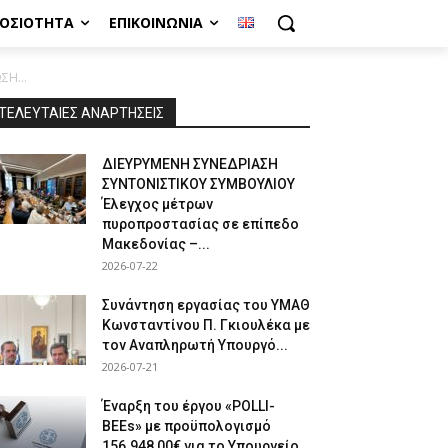
ΜΟΣΙΌΤΗΤΑ
ΕΠΙΚΟΙΝΩΝΊΑ
Η...
ΤΕΛΕΥΤΑΙΕΣ ΑΝΑΡΤΗΣΕΙΣ
ΔΙΕΥΡΥΜΕΝΗ ΣΥΝΕΔΡΙΑΣΗ
ΣΥΝΤΟΝΙΣΤΙΚΟΥ ΣΥΜΒΟΥΛΙΟΥ
Έλεγχος μέτρων
πυροπροστασίας σε επίπεδο
Μακεδονίας –...
2026-07-22
Συνάντηση εργασίας του ΥΜΑΘ
Κωνσταντίνου Π. Γκιουλέκα με
τον Αναπληρωτή Υπουργό...
2026-07-21
Έναρξη του έργου «POLLI-
BEEs» με προϋπολογισμό
156.948,00€ για το Υπουργείο