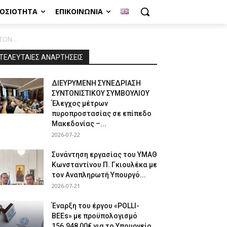
ΜΟΣΙΌΤΗΤΑ
ΕΠΙΚΟΙΝΩΝΊΑ
ΩΝ...
ΤΕΛΕΥΤΑΙΕΣ ΑΝΑΡΤΗΣΕΙΣ
ΔΙΕΥΡΥΜΕΝΗ ΣΥΝΕΔΡΙΑΣΗ
ΣΥΝΤΟΝΙΣΤΙΚΟΥ ΣΥΜΒΟΥΛΙΟΥ
Έλεγχος μέτρων
πυροπροστασίας σε επίπεδο
Μακεδονίας –...
2026-07-22
Συνάντηση εργασίας του ΥΜΑΘ
Κωνσταντίνου Π. Γκιουλέκα με
τον Αναπληρωτή Υπουργό...
2026-07-21
Έναρξη του έργου «POLLI-
BEEs» με προϋπολογισμό
156.948,00€ για το Υπουργείο