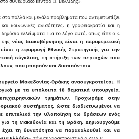
το συνεδριακό κέντρο «Ι. Βελλίδης».
 στα πολλά και μεγάλα προβλήματα που αντιμετωπίζει
και κοινωνικές ανισότητες, η γραφειοκρατία και η
 δημόσια ελλείμματα. Για το λόγο αυτό, όπως είπε ο κ.
 της νέας διακυβέρνησης είναι η περιφερειακή
είναι η εφαρμογή Εθνικής Στρατηγικής για την
ειακή σύγκλιση, τη στήριξη των περιοχών που
λουν, που μπορούν και δικαιούνται».
ουργείο Μακεδονίας-Θράκης ανασυγκροτείται. Η
ργικά με τα υπόλοιπα 18 θεματικά υπουργεία,
επιχειρησιακών τμημάτων. Προχωράμε στην
οριακού συστήματος, ώστε διαδικτυωμένοι να
με επιτελικά την υλοποίηση τω δράσεων ενός
 για τη Μακεδονία και τη Θράκη. Δημιουργούμε
 έχει τη δυνατότητα να παρακολουθεί και να
ρεια Ελλάδα»
, τόνισε χαρακτηριστικά ο ΥΜΑ-Θ.