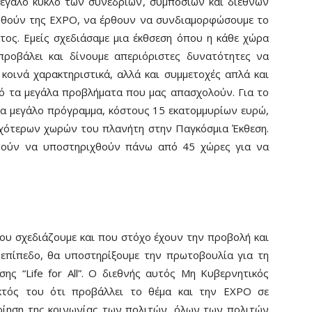
εγάλο κύκλο των συνεδρίων, συμποσίων και διεθνών
θούν της EXPO, να έρθουν να συνδιαμορφώσουμε το
τος. Εμείς σχεδιάσαμε μια έκθσεση όπου η κάθε χώρα
 προβάλει και δίνουμε απεριόριστες δυνατότητες να
οινά χαρακτηριστικά, αλλά και συμμετοχές απλά και
ό τα μεγάλα προβλήματα που μας απασχολούν. Για το
να μεγάλο πρόγραμμα, κόστους 15 εκατομμυρίων ευρώ,
ωχότερων χωρών του πλανήτη στην Παγκόσμια Έκθεση.
ούν να υποστηριχθούν πάνω από 45 χώρες για να
ου σχεδιάζουμε και που στόχο έχουν την προβολή και
 επίπεδο, θα υποστηρίξουμε την πρωτοβουλία για τη
ς “Life for All”. Ο διεθνής αυτός Μη Κυβερνητικός
εκτός του ότι προβάλλει το θέμα και την EXPO σε
ποίηση της κοινωνίας των πολιτών, όλων των πολιτών