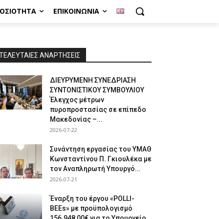
ΜΟΣΙΌΤΗΤΑ
ΕΠΙΚΟΙΝΩΝΊΑ
ΤΕΛΕΥΤΑΙΕΣ ΑΝΑΡΤΗΣΕΙΣ
ΔΙΕΥΡΥΜΕΝΗ ΣΥΝΕΔΡΙΑΣΗ
ΣΥΝΤΟΝΙΣΤΙΚΟΥ ΣΥΜΒΟΥΛΙΟΥ
Έλεγχος μέτρων
πυροπροστασίας σε επίπεδο
Μακεδονίας –...
2026-07-22
Συνάντηση εργασίας του ΥΜΑΘ
Κωνσταντίνου Π. Γκιουλέκα με
τον Αναπληρωτή Υπουργό...
2026-07-21
Έναρξη του έργου «POLLI-
BEEs» με προϋπολογισμό
156.948,00€ για το Υπουργείο